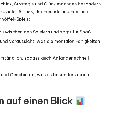
eschick, Strategie und Glück macht es besonders
in sozialer Anlass, der Freunde und Familien
rnöffel-Spiels:
on zwischen den Spielern und sorgt für Spaß.
 und Voraussicht, was die mentalen Fähigkeiten
verständlich, sodass auch Anfänger schnell
tur und Geschichte, was es besonders macht.
 auf einen Blick