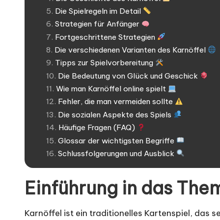
Die Spielregeln im Detail
Strategien für Anfänger
Fortgeschrittene Strategien
Die verschiedenen Varianten des Karnöffel
Tipps zur Spielvorbereitung
Die Bedeutung von Glück und Geschick
Wie man Karnöffel online spielt
Fehler, die man vermeiden sollte
Die sozialen Aspekte des Spiels
Häufige Fragen (FAQ)
Glossar der wichtigsten Begriffe
Schlussfolgerungen und Ausblick
Einführung in das The
Karnöffel ist ein traditionelles
Kartenspiel
, das s