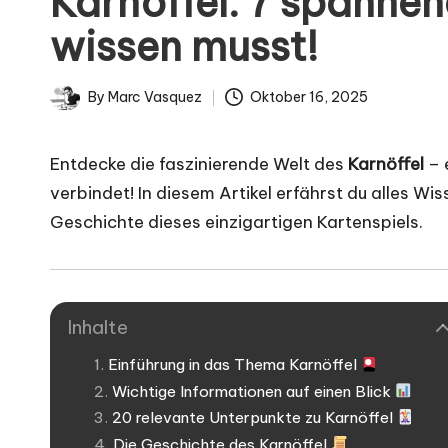
Karnöffel: 7 spannen
i
wissen musst!
g
n
By
Marc Vasquez
Oktober 16, 2025
Posted
by
.
Entdecke die faszinierende Welt des
Karnöffel
– 
d
verbindet! In diesem Artikel erfährst du alles Wi
Geschichte dieses einzigartigen Kartenspiels.
e
Inhalte
Einführung in das Thema Karnöffel
Wichtige Informationen auf einen Blick
20 relevante Unterpunkte zu Karnöffel
Die Geschichte des Karnöffel