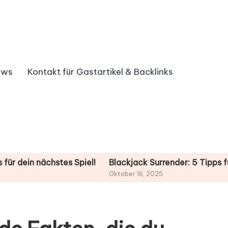
ews
Kontakt für Gastartikel & Backlinks
chstes Spiel!
Blackjack Surrender: 5 Tipps für deinen G
Oktober 16, 2025