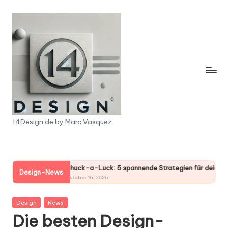
Skip
to
content
1
14Design.de by Marc Vasquez
4
D
a-Luck: 5 spannende Strategien für deinen Gewinn!
Booray: 7 spanne
e
Design-News
 16, 2025
Oktober 16, 2025
s
Posted
Design
News
i
in
Die besten Design-