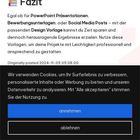
Fazit
Egal ob für
PowerPoint Präsentationen
,
Bewerbungsunterlagen
, oder
Social Media Posts
– mit der
passenden
Design Vorlage
kannst du Zeit sparen und
dennoch herausragende Ergebnisse erzielen. Nutze diese
Vorlagen, um deine Projekte mit Leichtigkeit professionell und
ansprechend zu gestalten.
Originally posted 2024-11-05 05:08:00.
Wir verwenden Cookies, um Ihr Surferlebnis zu verbessern,
personalisierte Inhalte oder Werbung zu bieten und unseren
Datenverkehr zu analysieren. Mit "Alle akzeptieren" stimmen
Sie der Nutzung zu.
annehmen
Marc Vasquez
ablehnen
Mein Name ist
Marc Vasquez.
Ich bin 34 Jahre alt und lebe
auf Menorca (Spanien).