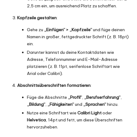
2,5 cm ein, um ausreichend Platz zu schaffen.
Kopfzeile gestalten
:
Gehe zu
„Einfügen“ > „Kopfzeile“
und füge deinen
Namen in großer, fettgedruckter Schrift (z. B. 18pt)
ein.
Darunter kannst du deine Kontaktdaten wie
Adresse, Telefonnummer und E-Mail-Adresse
platzieren (z. B. 11pt, serifenlose Schriftart wie
Arial oder Calibri).
Abschnittsüberschriften formatieren
:
Füge die Abschnitte
„Profil“
,
„Berufserfahrung“
,
„Bildung“
,
„Fähigkeiten“
und
„Sprachen“
hinzu.
Nutze eine Schriftart wie
Calibri Light
oder
Helvetica
, 14pt und fett, um diese Überschriften
hervorzuheben.