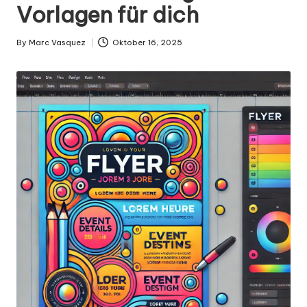
g
Vorlagen für dich
n
.
By
Marc Vasquez
Oktober 16, 2025
Posted
by
d
e