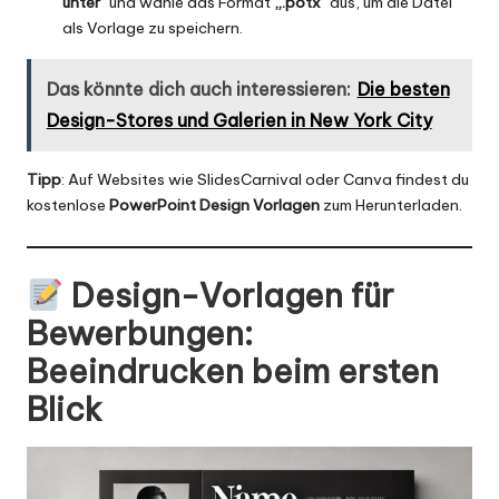
unter“
und wähle das Format
„.potx“
aus, um die Datei
als Vorlage zu speichern.
Das könnte dich auch interessieren:
Die besten
Design-Stores und Galerien in New York City
Tipp
: Auf Websites wie
SlidesCarnival
oder
Canva
findest du
kostenlose
PowerPoint Design Vorlagen
zum Herunterladen.
Design-Vorlagen für
Bewerbungen
:
Beeindrucken beim ersten
Blick