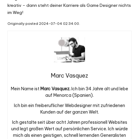
kreativ – dann steht deiner Karriere als Game Designer nichts
im Weg!
Originally posted 2024-07-04 02:34:00.
Marc Vasquez
Mein Name ist
Marc Vasquez.
Ich bin 34 Jahre alt und lebe
auf Menorca (Spanien).
Ich bin ein freiberuflicher Webdesigner mit zufriedenen
Kunden auf der ganzen Welt.
Ich gestalte seit über acht Jahren professionell Websites
und legt großen Wert auf persönlichen Service. Ich würde
mich als einen geistigen, schnell lernenden Generalisten