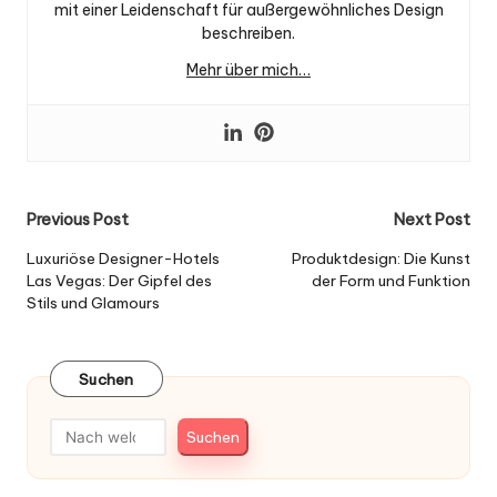
mit einer Leidenschaft für außergewöhnliches Design
beschreiben.
Mehr über mich…
Post
Previous Post
Next Post
navigation
Luxuriöse Designer-Hotels
Produktdesign: Die Kunst
Las Vegas: Der Gipfel des
der Form und Funktion
Stils und Glamours
Suchen
Suchen