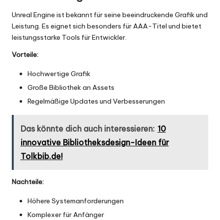
Unreal Engine
ist bekannt für seine beeindruckende Grafik und
Leistung. Es eignet sich besonders für AAA-Titel und bietet
leistungsstarke Tools für Entwickler.
Vorteile:
Hochwertige Grafik
Große Bibliothek an Assets
Regelmäßige Updates und Verbesserungen
Das könnte dich auch interessieren:
10
innovative Bibliotheksdesign-Ideen für
Tolkbib.de!
Nachteile:
Höhere Systemanforderungen
Komplexer für Anfänger