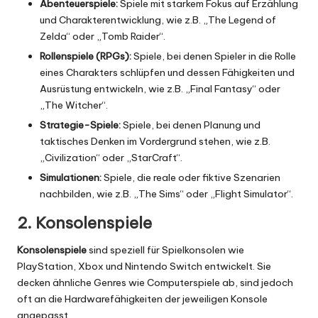
Abenteuerspiele:
Spiele mit starkem Fokus auf Erzählung
und Charakterentwicklung, wie z.B. „The Legend of
Zelda“ oder „Tomb Raider“.
Rollenspiele (RPGs):
Spiele, bei denen Spieler in die Rolle
eines Charakters schlüpfen und dessen Fähigkeiten und
Ausrüstung entwickeln, wie z.B. „Final Fantasy“ oder
„The Witcher“.
Strategie-Spiele:
Spiele, bei denen Planung und
taktisches
Denken
im Vordergrund stehen, wie z.B.
„Civilization“ oder „StarCraft“.
Simulationen:
Spiele, die reale oder fiktive Szenarien
nachbilden, wie z.B. „The Sims“ oder „Flight Simulator“.
2. Konsolenspiele
Konsolenspiele
sind speziell für Spielkonsolen wie
PlayStation, Xbox und Nintendo Switch entwickelt. Sie
decken ähnliche Genres wie Computerspiele ab, sind jedoch
oft an die Hardwarefähigkeiten der jeweiligen Konsole
angepasst.