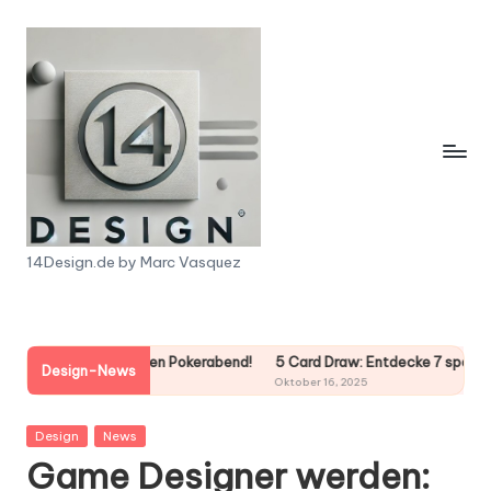
Skip
to
content
1
14Design.de by Marc Vasquez
4
D
nächsten Pokerabend!
5 Card Draw: Entdecke 7 spannende Strategien fü
e
Design-News
Oktober 16, 2025
s
Posted
Design
News
i
in
Game Designer werden: