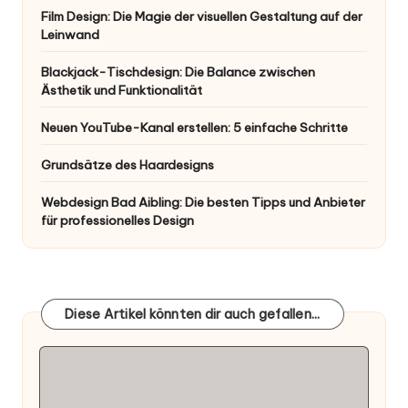
Film Design: Die Magie der visuellen Gestaltung auf der
Leinwand
Blackjack-Tischdesign: Die Balance zwischen
Ästhetik und Funktionalität
Neuen YouTube-Kanal erstellen: 5 einfache Schritte
Grundsätze des Haardesigns
Webdesign Bad Aibling: Die besten Tipps und Anbieter
für professionelles Design
Diese Artikel könnten dir auch gefallen...