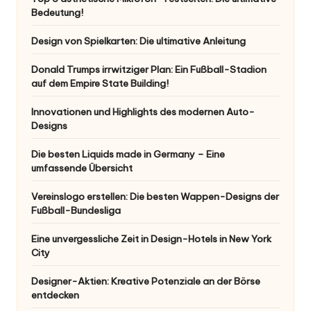
Bedeutung!
Design von Spielkarten: Die ultimative Anleitung
Donald Trumps irrwitziger Plan: Ein Fußball-Stadion
auf dem Empire State Building!
Innovationen und Highlights des modernen Auto-
Designs
Die besten Liquids made in Germany – Eine
umfassende Übersicht
Vereinslogo erstellen: Die besten Wappen-Designs der
Fußball-Bundesliga
Eine unvergessliche Zeit in Design-Hotels in New York
City
Designer-Aktien: Kreative Potenziale an der Börse
entdecken