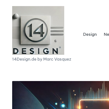
Skip
to
content
Design
N
1
14Design.de by Marc Vasquez
4
D
e
s