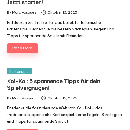
g
Jetzt starten!
n
By
Marc Vasquez
Oktober 16, 2025
Posted
.
by
Entdecken Sie Tressette, das beliebte italienische
d
Kartenspiel! Lernen Sie die besten Strategien, Regeln und
Tipps für spannende Spiele mit Freunden.
e
Read More
Posted
Kartenspiel
in
Koi-Koi: 5 spannende Tipps für dein
Spielvergnügen!
By
Marc Vasquez
Oktober 16, 2025
Posted
by
Entdecke die faszinierende Welt von Koi-Koi – das
traditionelle japanische Kartenspiel. Lerne Regeln, Strategien
und Tipps für spannende Spiele!