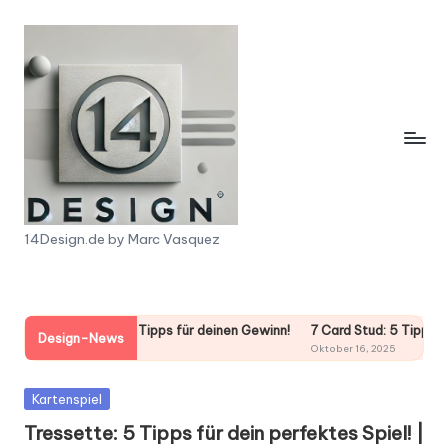
Skip
to
content
1
14Design.de by Marc Vasquez
4
D
ack Surrender: 5 Tipps für deinen Gewinn!
7 Card Stud: 5 Tipps für de
e
Design-News
 16, 2025
Oktober 16, 2025
s
Posted
Kartenspiel
i
in
Tressette: 5 Tipps für dein perfektes Spiel! |