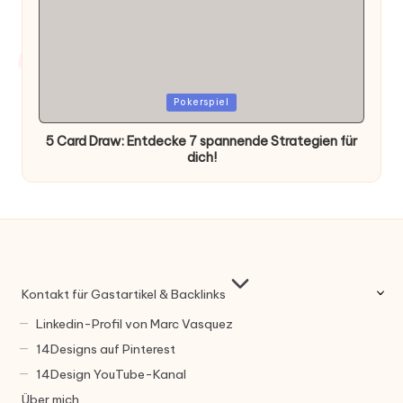
Posted
Pokerspiel
in
5 Card Draw: Entdecke 7 spannende Strategien für
dich!
Kontakt für Gastartikel & Backlinks
Linkedin-Profil von Marc Vasquez
14Designs auf Pinterest
14Design YouTube-Kanal
Über mich