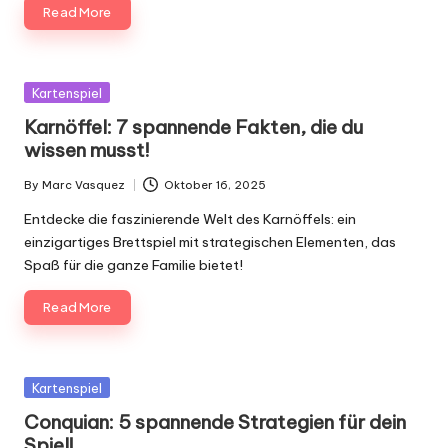
Read More
Posted
Kartenspiel
in
Karnöffel: 7 spannende Fakten, die du
wissen musst!
By
Marc Vasquez
Oktober 16, 2025
Posted
by
Entdecke die faszinierende Welt des Karnöffels: ein
einzigartiges Brettspiel mit strategischen Elementen, das
Spaß für die ganze Familie bietet!
Read More
Posted
Kartenspiel
in
Conquian: 5 spannende Strategien für dein
Spiel!