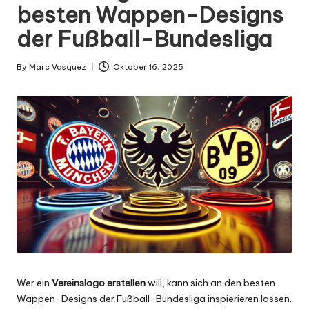
g
besten Wappen-Designs
n
der Fußball-Bundesliga
.
d
By
Marc Vasquez
Oktober 16, 2025
Posted
by
e
Wer ein
Vereinslogo erstellen
will, kann sich an den besten
Wappen-Designs der Fußball-Bundesliga inspierieren lassen.