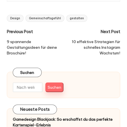
Tags:
Design
Gemeinschaftsgefühl
gestalten
Post
Previous Post
Next Post
navigation
9 spannende
10 effektive Strategien für
Gestaltungsideen für deine
schnelles Instagram
Broschüre!
Wachstum!
Suchen
Suchen
Neueste Posts
Gamedesign Blackjack: So erschaffst du das perfekte
Kartenspiel-Erlebnis