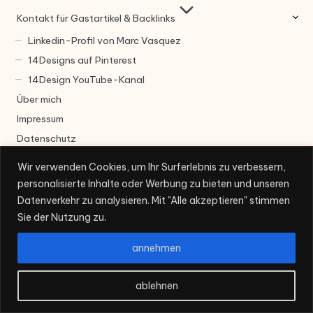
Kontakt für Gastartikel & Backlinks
Linkedin-Profil von Marc Vasquez
14Designs auf Pinterest
14Design YouTube-Kanal
Über mich
Impressum
Datenschutz
Würfelspiele
Wir verwenden Cookies, um Ihr Surferlebnis zu verbessern,
Kartenspiele
personalisierte Inhalte oder Werbung zu bieten und unseren
Casinospiele & Glückspiele
Datenverkehr zu analysieren. Mit "Alle akzeptieren" stimmen
Partyspiele & Trinkspiele
Sie der Nutzung zu.
Denkspiele & Rätsel
annehmen
Videospiele
ablehnen