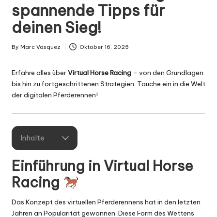
g
spannende Tipps für
n
deinen Sieg!
.
d
By
Marc Vasquez
Oktober 16, 2025
Posted
by
e
Erfahre alles über
Virtual Horse Racing
– von den Grundlagen
bis hin zu fortgeschrittenen Strategien. Tauche ein in die Welt
der digitalen Pferderennen!
Inhalte
Einführung in Virtual Horse
Racing
Das Konzept des virtuellen Pferderennens hat in den letzten
Jahren an Popularität gewonnen. Diese Form des Wettens