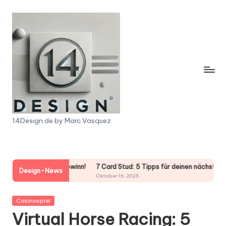
Skip
to
content
1
14Design.de by Marc Vasquez
4
D
n Gewinn!
7 Card Stud: 5 Tipps für deinen nächsten Pokerabend!
5 C
e
Design-News
Oktober 16, 2025
Okto
s
Posted
Casinospiel
i
in
Virtual Horse Racing: 5