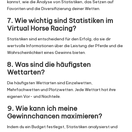
kannst, wie die Analyse von Statistiken, das Setzen auf
Favoriten und die Diversifizierung deiner Wetten.
7. Wie wichtig sind Statistiken im
Virtual Horse Racing?
Statistiken sind entscheidend für den Erfolg, da sie dir
wertvolle Informationen über die Leistung der Pferde und die
Wahrscheinlichkeit eines Gewinns bieten.
8. Was sind die häufigsten
Wettarten?
Die häufigsten Wettarten sind Einzelwetten,
Mehrfachwetten und Platzwetten. Jede Wettart hat ihre
eigenen Vor- und Nachteile.
9. Wie kann ich meine
Gewinnchancen maximieren?
Indem du ein Budget festlegst, Statistiken analysierst und