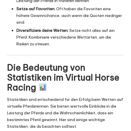
Leistung der Pferde in früheren Rennen.
Setze auf Favoriten:
Oft haben die Favoriten eine
höhere Gewinnchance, auch wenn die Quoten niedriger
sind.
Diversifiziere deine Wetten:
Setze nicht alles auf ein
Pferd. Kombiniere verschiedene Wettarten, um die
Risiken zu streuen.
Die Bedeutung von
Statistiken im Virtual Horse
Racing
Statistiken sind entscheidend für den Erfolg beim Wetten auf
virtuelle Pferderennen. Sie bieten wertvolle Einblicke in die
Leistung der Pferde und die Wahrscheinlichkeit, dass ein
bestimmtes Pferd gewinnt. Hier sind einige wichtige
Statistiken, die du beachten solltest: