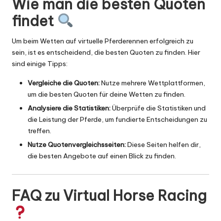
Wie man die besten Quoten
findet
Um beim Wetten auf virtuelle Pferderennen erfolgreich zu
sein, ist es entscheidend, die besten Quoten zu finden. Hier
sind einige Tipps:
Vergleiche die Quoten:
Nutze mehrere Wettplattformen,
um die besten Quoten für deine Wetten zu finden.
Analysiere die Statistiken:
Überprüfe die Statistiken und
die Leistung der Pferde, um fundierte Entscheidungen zu
treffen.
Nutze Quotenvergleichsseiten:
Diese Seiten helfen dir,
die besten Angebote auf einen Blick zu finden.
FAQ zu Virtual Horse Racing