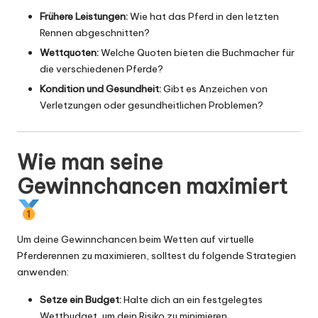
Frühere Leistungen:
Wie hat das Pferd in den letzten
Rennen abgeschnitten?
Wettquoten:
Welche Quoten bieten die Buchmacher für
die verschiedenen Pferde?
Kondition und Gesundheit:
Gibt es Anzeichen von
Verletzungen oder gesundheitlichen Problemen?
Wie man seine
Gewinnchancen maximiert
Um deine Gewinnchancen beim Wetten auf virtuelle
Pferderennen zu maximieren, solltest du folgende Strategien
anwenden:
Setze ein Budget:
Halte dich an ein festgelegtes
Wettbudget, um dein Risiko zu minimieren.