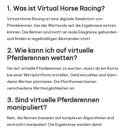
1. Was ist Virtual Horse Racing?
Virtual Horse Racing ist eine digitale Simulation von
Pferderennen, bei der Wettende auf die Ergebnisse setzen
können. Die Rennen sind nicht an reale Ereignisse gebunden
und finden in regelmäßigen Abständen statt.
2. Wie kann ich auf virtuelle
Pferderennen wetten?
Um auf virtuelle Pferderennen zu wetten, musst du ein Konto
bei einer Wettplattform erstellen, Geld einzahlen und dann
deine Wetten platzieren. Die Plattformen bieten
verschiedene Wettmöglichkeiten an.
3. Sind virtuelle Pferderennen
manipuliert?
Nein, die Rennen basieren auf komplexen Algorithmen und
sind nicht manipuliert. Die Ergebnisse werden durch