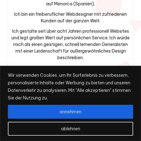
auf Menorca (Spanien).
Ich bin ein freiberuflicher Webdesigner mit zufriedenen
Kunden auf der ganzen Welt.
Ich gestalte seit über acht Jahren professionell Websites
und legt großen Wert auf persönlichen Service. Ich würde
mich als einen geistigen, schnell lernenden Generalisten
mit einer Leidenschaft für außergewöhnliches Design
beschreiben.
Mehr über mich…
Wir verwenden Cookies, um Ihr Surferlebnis zu verbessern,
personalisierte Inhalte oder Werbung zu bieten und unseren
Datenverkehr zu analysieren. Mit "Alle akzeptieren" stimmen
Sie der Nutzung zu.
Tags:
annehmen
Glücksspiel
Pferdesport
Unterhaltung
Virtual Reality
Wettindustrie
ablehnen
Post
Previous Post
Next Post