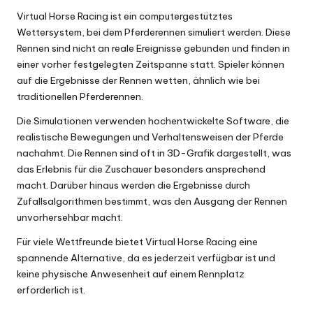
Virtual Horse Racing ist ein computergestütztes
Wettersystem, bei dem Pferderennen simuliert werden. Diese
Rennen sind nicht an reale Ereignisse gebunden und finden in
einer vorher festgelegten Zeitspanne statt. Spieler können
auf die Ergebnisse der Rennen wetten, ähnlich wie bei
traditionellen Pferderennen.
Die Simulationen verwenden hochentwickelte Software, die
realistische Bewegungen und Verhaltensweisen der Pferde
nachahmt. Die Rennen sind oft in 3D-Grafik dargestellt, was
das Erlebnis für die Zuschauer besonders ansprechend
macht. Darüber hinaus werden die Ergebnisse durch
Zufallsalgorithmen bestimmt, was den Ausgang der Rennen
unvorhersehbar macht.
Für viele Wettfreunde bietet Virtual Horse Racing eine
spannende Alternative, da es jederzeit verfügbar ist und
keine physische Anwesenheit auf einem Rennplatz
erforderlich ist.