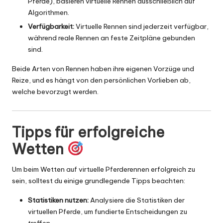
Pferde), basieren virtuelle Rennen ausschließlich auf
Algorithmen.
Verfügbarkeit:
Virtuelle Rennen sind jederzeit verfügbar,
während reale Rennen an feste Zeitpläne gebunden
sind.
Beide Arten von Rennen haben ihre eigenen Vorzüge und
Reize, und es hängt von den persönlichen Vorlieben ab,
welche bevorzugt werden.
Tipps für erfolgreiche
Wetten
Um beim Wetten auf virtuelle Pferderennen erfolgreich zu
sein, solltest du einige grundlegende Tipps beachten:
Statistiken nutzen:
Analysiere die Statistiken der
virtuellen Pferde, um fundierte Entscheidungen zu
treffen.