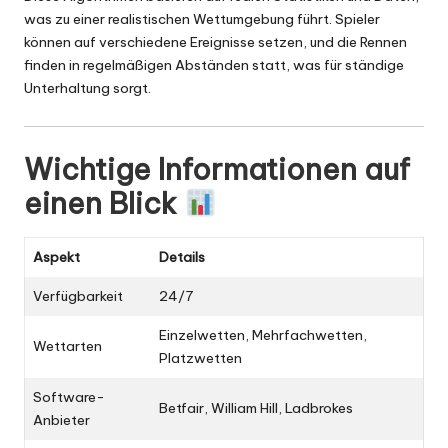
was zu einer realistischen Wettumgebung führt. Spieler
können auf verschiedene Ereignisse setzen, und die Rennen
finden in regelmäßigen Abständen statt, was für ständige
Unterhaltung sorgt.
Wichtige Informationen auf
einen Blick
Aspekt
Details
Verfügbarkeit
24/7
Einzelwetten, Mehrfachwetten,
Wettarten
Platzwetten
Software-
Betfair, William Hill, Ladbrokes
Anbieter