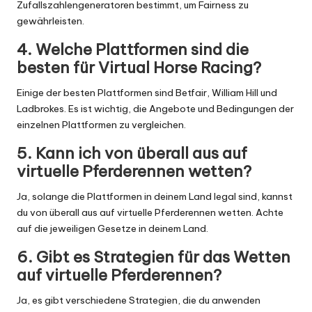
Zufallszahlengeneratoren bestimmt, um Fairness zu
gewährleisten.
4. Welche Plattformen sind die
besten für Virtual Horse Racing?
Einige der besten Plattformen sind Betfair, William Hill und
Ladbrokes. Es ist wichtig, die Angebote und Bedingungen der
einzelnen Plattformen zu vergleichen.
5. Kann ich von überall aus auf
virtuelle Pferderennen wetten?
Ja, solange die Plattformen in deinem Land legal sind, kannst
du von überall aus auf virtuelle
Pferderennen wetten
. Achte
auf die jeweiligen Gesetze in deinem Land.
6. Gibt es Strategien für das Wetten
auf virtuelle Pferderennen?
Ja, es gibt verschiedene Strategien, die du anwenden