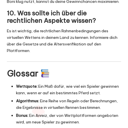
Boni klug nutzt, kannst du deine Gewinnchancen maximieren.
10. Was sollte ich über die
rechtlichen Aspekte wissen?
Es ist wichtig, die rechtlichen Rahmenbedingungen des
virtuellen Wettens in deinem Land zu kennen. Informiere dich
über die Gesetze und die Altersverifikation auf den
Plattformen.
Glossar
Wettquote:
Ein Maß dafür, wie viel ein Spieler gewinnen
kann, wenn er auf ein bestimmtes Pferd setzt.
Algorithmus:
Eine Reihe von Regeln oder Berechnungen,
die Ergebnisse in virtuellen Rennen bestimmen.
Bonus:
Ein Anreiz, der von Wettplattformen angeboten
wird, um neue Spieler zu gewinnen.