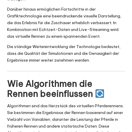
Darüber hinaus ermöglichen Fortschritte in der
Grafiktechnologie eine beeindruckende visuelle Darstellung,
die das Erlebnis für die Zuschauer erheblich verbessert. In
Kombination mit Echtzeit-Daten und Live-Streaming wird
das virtuelle Rennen zu einem spannenden Event.
Die ständige Weiterentwicklung der Technologie bedeutet,
dass die Qualität der Simulationen und die Genauigkeit der
Ergebnisse immer weiter zunehmen werden.
Wie Algorithmen die
Rennen beeinflussen
Algorithmen sind das Herzstück des virtuellen Pferderennens.
Sie bestimmen die Ergebnisse der Rennen basierend auf einer
Vielzahl von Variablen, darunter die Leistung der Pferde in
früheren Rennen und andere statistische Daten. Diese