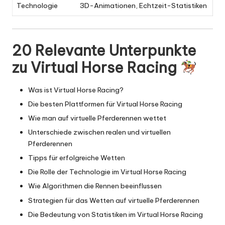
Technologie
3D-Animationen, Echtzeit-Statistiken
20 Relevante Unterpunkte
zu Virtual Horse Racing
Was ist Virtual Horse Racing?
Die besten Plattformen für Virtual Horse Racing
Wie man auf virtuelle Pferderennen wettet
Unterschiede zwischen realen und virtuellen
Pferderennen
Tipps für erfolgreiche
Wetten
Die Rolle der Technologie im Virtual Horse Racing
Wie Algorithmen die Rennen beeinflussen
Strategien für das Wetten auf virtuelle Pferderennen
Die Bedeutung von Statistiken im Virtual Horse Racing