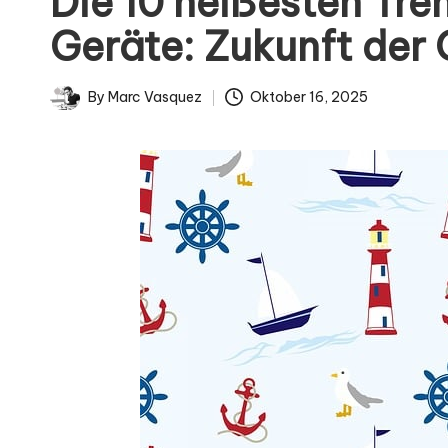
Die 10 heißesten Tre
i
Geräte: Zukunft der 
g
n
By
Marc Vasquez
Oktober 16, 2025
Posted
by
.
d
e