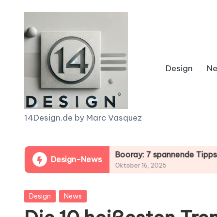
Skip
to
content
Design
N
1
14Design.de by Marc Vasquez
4
deinen Gewinn!
D
Booray: 7 spannende Tipps für dein näch
Design-News
Oktober 16, 2025
e
Posted
Design
News
s
in