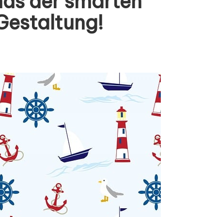
nds der smarten
Gestaltung!