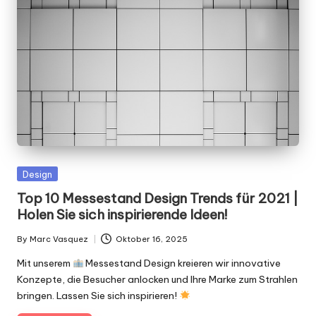
g
n
.
d
e
Posted
Design
in
Top 10 Messestand Design Trends für 2021 |
Holen Sie sich inspirierende Ideen!
By
Marc Vasquez
Oktober 16, 2025
Posted
by
Mit unserem
Messestand Design kreieren wir innovative
Konzepte, die Besucher anlocken und Ihre Marke zum Strahlen
bringen. Lassen Sie sich inspirieren!