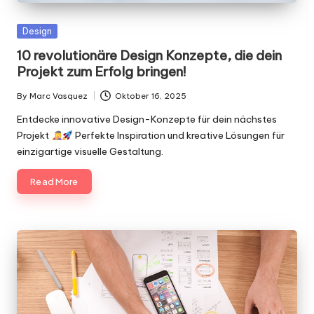
Posted
Design
in
10 revolutionäre Design Konzepte, die dein
Projekt zum Erfolg bringen!
By
Marc Vasquez
Oktober 16, 2025
Posted
by
Entdecke innovative Design-Konzepte für dein nächstes
Projekt
Perfekte Inspiration und kreative Lösungen für
einzigartige visuelle Gestaltung.
Read More