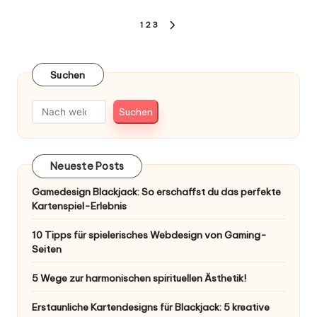
Seitennummerierung
1
2
3
NEXT
der
PAGE
Beiträge
Suchen
Suchen
Neueste Posts
Gamedesign Blackjack: So erschaffst du das perfekte
Kartenspiel-Erlebnis
10 Tipps für spielerisches Webdesign von Gaming-
Seiten
5 Wege zur harmonischen spirituellen Ästhetik!
Erstaunliche Kartendesigns für Blackjack: 5 kreative