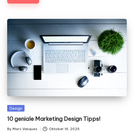
Posted
Design
in
10 geniale Marketing Design Tipps!
By
Marc Vasquez
Oktober 16, 2025
Posted