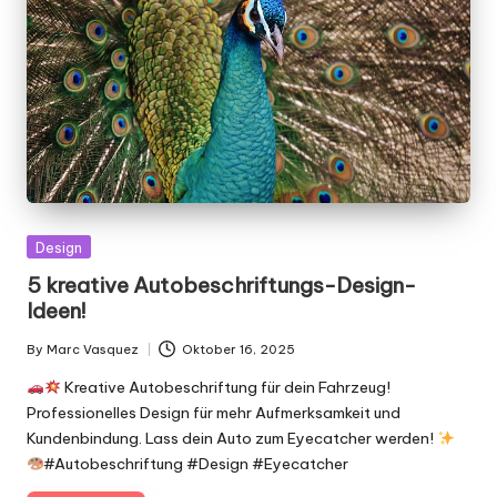
Posted
Design
in
5 kreative Autobeschriftungs-Design-
Ideen!
By
Marc Vasquez
Oktober 16, 2025
Posted
by
Kreative Autobeschriftung für dein Fahrzeug!
Professionelles Design für mehr Aufmerksamkeit und
Kundenbindung. Lass dein Auto zum Eyecatcher werden!
#Autobeschriftung #Design #Eyecatcher