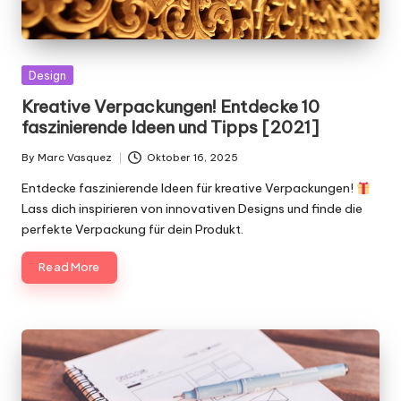
Posted
Design
in
Kreative Verpackungen! Entdecke 10
faszinierende Ideen und Tipps [2021]
By
Marc Vasquez
Oktober 16, 2025
Posted
by
Entdecke faszinierende Ideen für kreative Verpackungen!
Lass dich inspirieren von innovativen Designs und finde die
perfekte Verpackung für dein Produkt.
Read More