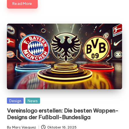
Read More
Posted
Design
News
in
Vereinslogo erstellen: Die besten Wappen-
Designs der Fußball-Bundesliga
By
Marc Vasquez
Oktober 16, 2025