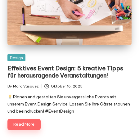
Posted
Design
in
Effektives Event Design: 5 kreative Tipps
für herausragende Veranstaltungen!
By
Marc Vasquez
Oktober 16, 2025
Posted
by
Planen und gestalten Sie unvergessliche Events mit
unserem Event Design Service. Lassen Sie Ihre Gäste staunen
und beeindrucken! #EventDesign
Read More