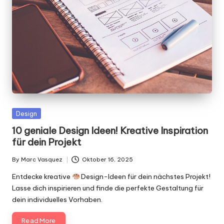
Posted
Design
in
10 geniale Design Ideen! Kreative Inspiration
für dein Projekt
By
Marc Vasquez
Oktober 16, 2025
Posted
by
Entdecke kreative
Design-Ideen für dein nächstes Projekt!
Lasse dich inspirieren und finde die perfekte Gestaltung für
dein individuelles Vorhaben.
Read More