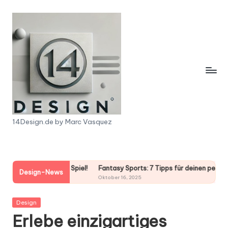
Skip
to
content
1
14Design.de by Marc Vasquez
4
D
 Spiel!
Fantasy Sports: 7 Tipps für deinen perfekten Sieg!
Chuck-a-
e
Design-News
Oktober 16, 2025
Oktober 16
s
Posted
Design
i
in
Erlebe einzigartiges