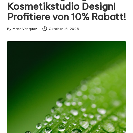
g
Kosmetikstudio Design!
n
Profitiere von 10% Rabatt!
.
d
By
Marc Vasquez
Oktober 16, 2025
Posted
by
e