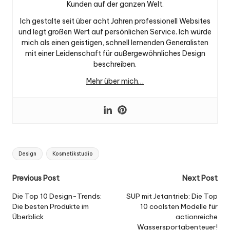
Kunden auf der ganzen Welt.
Ich gestalte seit über acht Jahren professionell Websites
und legt großen Wert auf persönlichen Service. Ich würde
mich als einen geistigen, schnell lernenden Generalisten
mit einer Leidenschaft für außergewöhnliches Design
beschreiben.
Mehr über mich…
Tags:
Design
Kosmetikstudio
Post
Previous Post
Next Post
navigation
Die Top 10 Design-Trends:
SUP mit Jetantrieb: Die Top
Die besten Produkte im
10 coolsten Modelle für
Überblick
actionreiche
Wassersportabenteuer!