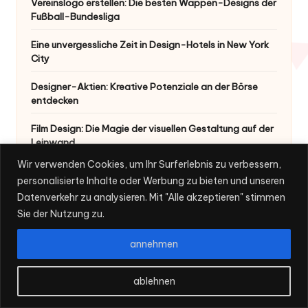
Vereinslogo erstellen: Die besten Wappen-Designs der
Fußball-Bundesliga
Eine unvergessliche Zeit in Design-Hotels in New York
City
Designer-Aktien: Kreative Potenziale an der Börse
entdecken
Film Design: Die Magie der visuellen Gestaltung auf der
Leinwand
Wir verwenden Cookies, um Ihr Surferlebnis zu verbessern,
Blackjack-Tischdesign: Die Balance zwischen
personalisierte Inhalte oder Werbung zu bieten und unseren
Ästhetik und Funktionalität
Datenverkehr zu analysieren. Mit "Alle akzeptieren" stimmen
Neuen YouTube-Kanal erstellen: 5 einfache Schritte
Sie der Nutzung zu.
Grundsätze des Haardesigns
annehmen
Webdesign Bad Aibling: Die besten Tipps und Anbieter
ablehnen
für professionelles Design