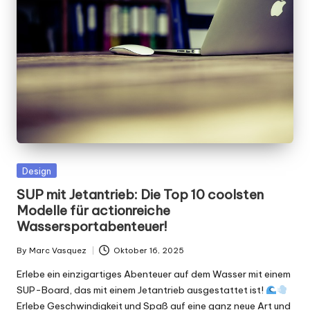
g
n
.
d
e
Posted
Design
in
SUP mit Jetantrieb: Die Top 10 coolsten
Modelle für actionreiche
Wassersportabenteuer!
By
Marc Vasquez
Oktober 16, 2025
Posted
by
Erlebe ein einzigartiges Abenteuer auf dem Wasser mit einem
SUP-Board, das mit einem Jetantrieb ausgestattet ist!
Erlebe Geschwindigkeit und Spaß auf eine ganz neue Art und