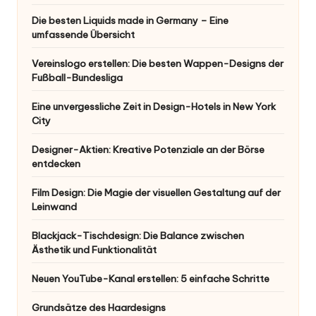
Die besten Liquids made in Germany – Eine
umfassende Übersicht
Vereinslogo erstellen: Die besten Wappen-Designs der
Fußball-Bundesliga
Eine unvergessliche Zeit in Design-Hotels in New York
City
Designer-Aktien: Kreative Potenziale an der Börse
entdecken
Film Design: Die Magie der visuellen Gestaltung auf der
Leinwand
Blackjack-Tischdesign: Die Balance zwischen
Ästhetik und Funktionalität
Neuen YouTube-Kanal erstellen: 5 einfache Schritte
Grundsätze des Haardesigns