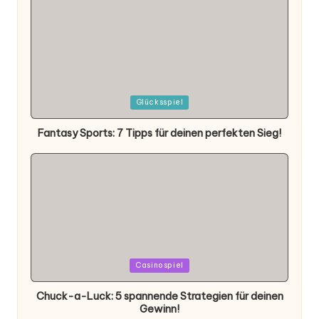
Posted
Glücksspiel
in
Fantasy Sports: 7 Tipps für deinen perfekten Sieg!
Posted
Casinospiel
in
Chuck-a-Luck: 5 spannende Strategien für deinen
Gewinn!