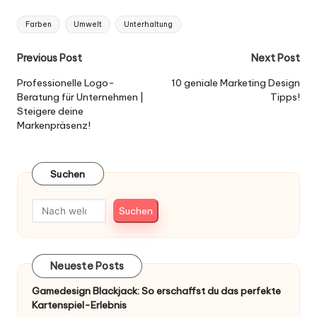
Tags:
Farben
Umwelt
Unterhaltung
Post
Previous Post
Next Post
navigation
Professionelle Logo-
10 geniale Marketing Design
Beratung für Unternehmen |
Tipps!
Steigere deine
Markenpräsenz!
Suchen
Suchen
Neueste Posts
Gamedesign Blackjack: So erschaffst du das perfekte
Kartenspiel-Erlebnis