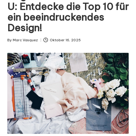
g
U: Entdecke die Top 10 für
n
ein beeindruckendes
.
Design!
d
e
By
Marc Vasquez
Oktober 16, 2025
Posted
by