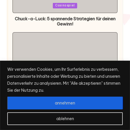
Posted
Casinospiel
in
Chuck-a-Luck: 5 spannende Strategien für deinen
Gewinn!
Wir verwenden Cookies, um Ihr Surferlebnis zu verbessern,
personalisierte Inhalte oder Werbung zu bieten und unseren
Posted
Kartenspiel
in
Datenverkehr zu analysieren. Mit "Alle akzeptieren" stimmen
Sie der Nutzung zu.
Booray: 7 spannende Tipps für dein nächstes Spiel!
annehmen
ablehnen