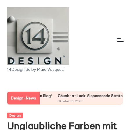
Skip
to
content
1
14Design.de by Marc Vasquez
4
D
ten Sieg!
Chuck-a-Luck: 5 spannende Strategien für deinen Gewinn!
e
Design-News
Oktober 16, 2025
s
Posted
Design
i
in
Unglaubliche Farben mit