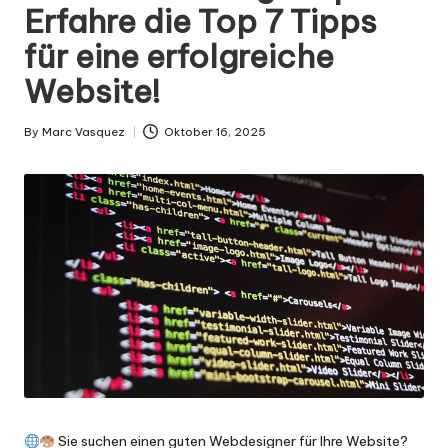
g
Erfahre die Top 7 Tipps
n
für eine erfolgreiche
.
Website!
d
e
By
Marc Vasquez
Oktober 16, 2025
Posted
by
Sie suchen einen guten Webdesigner für Ihre Website?