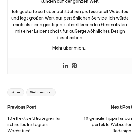
Kunden auf der ganzen Welt.
Ich gestalte seit über acht Jahren professionell Websites
und legt großen Wert auf persönlichen Service. Ich würde
mich als einen geistigen, schnell lernenden Generalisten
mit einer Leidenschaft für außergewöhnliches Design
beschreiben.
Mehr über mich…
Tags:
Guter
Webdesigner
Post
Previous Post
Next Post
navigation
10 effektive Strategien für
10 geniale Tipps für das
schnelles Instagram
perfekte Webseiten
Wachstum!
Redesign!