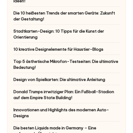
Ideen!
Die 10 heißesten Trends der smarten Geräte: Zukunft
der Gestaltung!
Stadtkarten-Design: 10 Tipps für die Kunst der
Orientierung
10 kreative Designelemente für Haustier-Blogs
Top 5 ästhetische Mikrofon-Testseiten: Die ultimative
Bedeutung!
Design von Spielkarten: Die ultimative Anleitung
Donald Trumps irrwitziger Plan: Ein Fußball-Stadion
auf dem Empire State Building!
Innovationen und Highlights des modernen Auto-
Designs
Die besten Liquids made in Germany – Eine