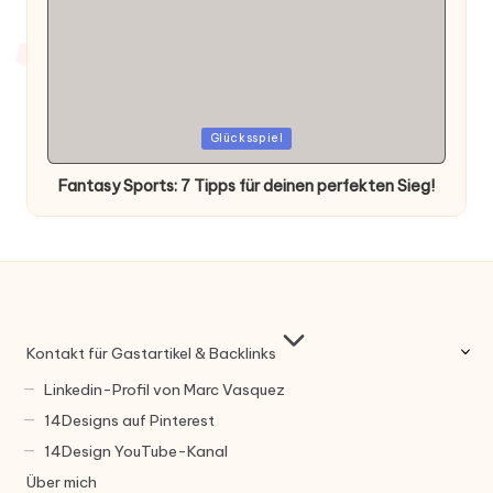
Posted
Glücksspiel
in
Fantasy Sports: 7 Tipps für deinen perfekten Sieg!
Kontakt für Gastartikel & Backlinks
Linkedin-Profil von Marc Vasquez
14Designs auf Pinterest
14Design YouTube-Kanal
Über mich