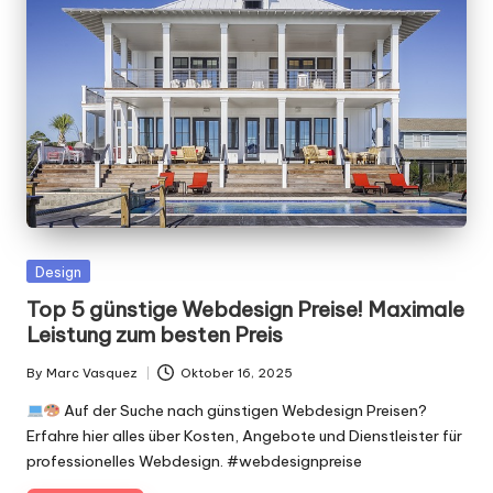
g
n
.
d
e
Posted
Design
in
Top 5 günstige Webdesign Preise! Maximale
Leistung zum besten Preis
By
Marc Vasquez
Oktober 16, 2025
Posted
by
Auf der Suche nach günstigen Webdesign Preisen?
Erfahre hier alles über Kosten, Angebote und Dienstleister für
professionelles Webdesign. #webdesignpreise