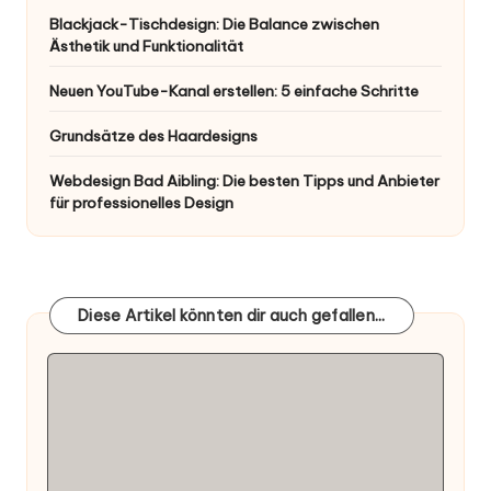
Blackjack-Tischdesign: Die Balance zwischen
Ästhetik und Funktionalität
Neuen YouTube-Kanal erstellen: 5 einfache Schritte
Grundsätze des Haardesigns
Webdesign Bad Aibling: Die besten Tipps und Anbieter
für professionelles Design
Diese Artikel könnten dir auch gefallen...