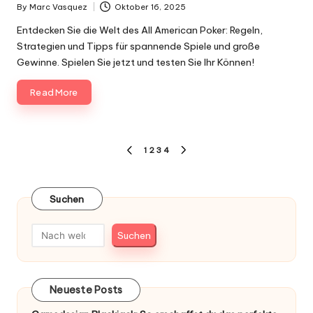
By
Marc Vasquez
Oktober 16, 2025
Posted
by
Entdecken Sie die Welt des All American Poker: Regeln,
Strategien und Tipps für spannende Spiele und große
Gewinne. Spielen Sie jetzt und testen Sie Ihr Können!
Read More
Seitennummerierung
1
2
3
4
PREVIOUS
NEXT
der
PAGE
PAGE
Beiträge
Suchen
Suchen
Neueste Posts