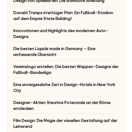
Design von Spielkarten: Die ultimative Anleitung
Donald Trumps irrwitziger Plan: Ein Fußball-Stadion
auf dem Empire State Building!
Innovationen und Highlights des modernen Auto-
Designs
Die besten Liquids made in Germany – Eine
umfassende Übersicht
Vereinslogo erstellen: Die besten Wappen-Designs der
Fußball-Bundesliga
Eine unvergessliche Zeit in Design-Hotels in New York
City
Designer-Aktien: Kreative Potenziale an der Börse
entdecken
Film Design: Die Magie der visuellen Gestaltung auf der
Leinwand