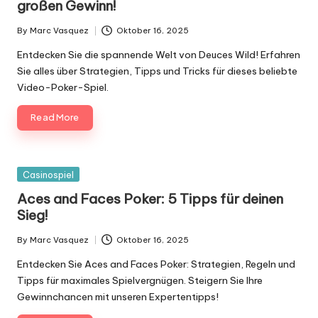
g
großen Gewinn!
n
By
Marc Vasquez
Oktober 16, 2025
Posted
.
by
Entdecken Sie die spannende Welt von Deuces Wild! Erfahren
d
Sie alles über Strategien, Tipps und Tricks für dieses beliebte
Video-Poker-Spiel.
e
Read More
Posted
Casinospiel
in
Aces and Faces Poker: 5 Tipps für deinen
Sieg!
By
Marc Vasquez
Oktober 16, 2025
Posted
by
Entdecken Sie Aces and Faces Poker: Strategien, Regeln und
Tipps für maximales Spielvergnügen. Steigern Sie Ihre
Gewinnchancen mit unseren Expertentipps!