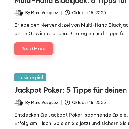
Multi-Hand Blackjack: 5 Tipps für
i
By
Marc Vasquez
Oktober 16, 2025
g
Posted
by
Erlebe den Nervenkitzel von Multi-Hand Blackjack
n
deine Gewinnchancen. Strategien und Tipps für
.
Read More
d
e
Posted
Casinospiel
in
Jackpot Poker: 5 Tipps für deine
By
Marc Vasquez
Oktober 16, 2025
Posted
by
Entdecken Sie Jackpot Poker: spannende Spiele,
Erfolg am Tisch! Spielen Sie jetzt und sichern Sie 