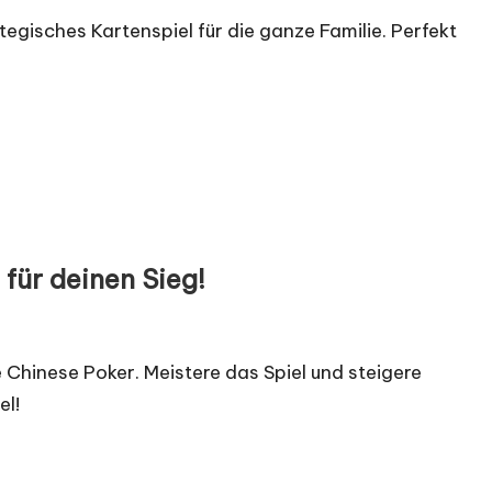
egisches Kartenspiel für die ganze Familie. Perfekt
für deinen Sieg!
 Chinese Poker. Meistere das Spiel und steigere
el!