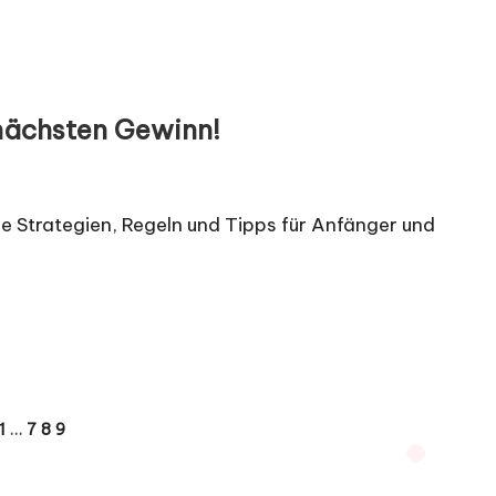
nächsten Gewinn!
e Strategien, Regeln und Tipps für Anfänger und
1
…
7
8
9
IOUS
E