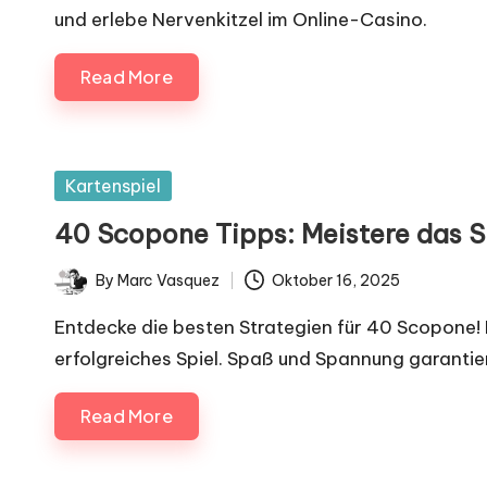
und erlebe Nervenkitzel im Online-Casino.
Read More
Posted
Kartenspiel
in
40 Scopone Tipps: Meistere das Spi
By
Marc Vasquez
Oktober 16, 2025
Posted
by
Entdecke die besten Strategien für 40 Scopone! L
erfolgreiches Spiel. Spaß und Spannung garantier
Read More