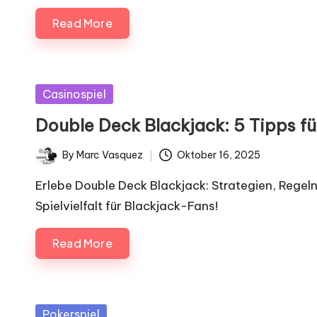
Read More
Posted
Casinospiel
in
Double Deck Blackjack: 5 Tipps für
By
Marc Vasquez
Oktober 16, 2025
Posted
by
Erlebe Double Deck Blackjack: Strategien, Regel
Spielvielfalt für Blackjack-Fans!
Read More
Posted
Pokerspiel