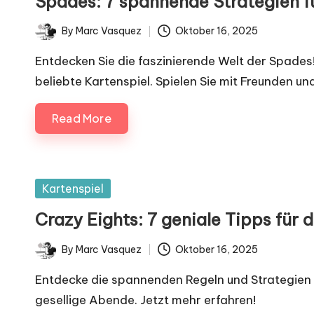
Spades: 7 spannende Strategien f
i
By
Marc Vasquez
Oktober 16, 2025
g
Posted
by
Entdecken Sie die faszinierende Welt der Spades!
n
beliebte Kartenspiel. Spielen Sie mit Freunden und
.
Read More
d
e
Posted
Kartenspiel
in
Crazy Eights: 7 geniale Tipps für 
By
Marc Vasquez
Oktober 16, 2025
Posted
by
Entdecke die spannenden Regeln und Strategien v
gesellige Abende. Jetzt mehr erfahren!