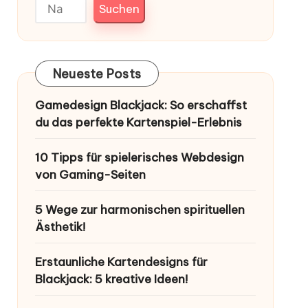
Suchen
Neueste Posts
Gamedesign Blackjack: So erschaffst
du das perfekte Kartenspiel-Erlebnis
10 Tipps für spielerisches Webdesign
von Gaming-Seiten
5 Wege zur harmonischen spirituellen
Ästhetik!
Erstaunliche Kartendesigns für
Blackjack: 5 kreative Ideen!