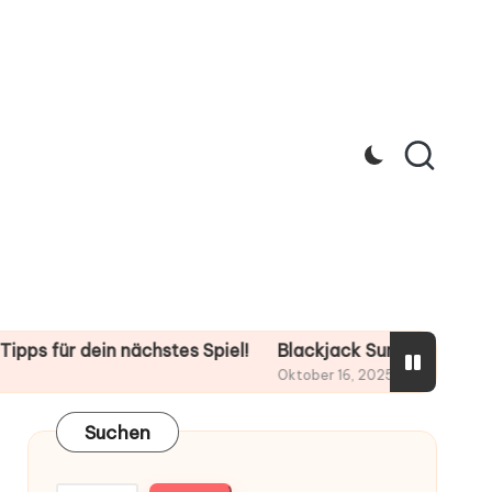
in nächstes Spiel!
Blackjack Surrender: 5 Tipps für dei
Oktober 16, 2025
Suchen