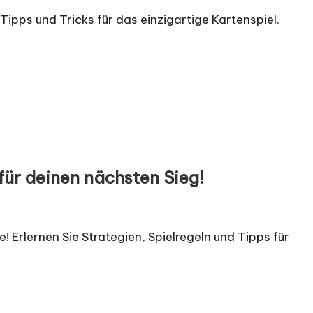
ipps und Tricks für das einzigartige Kartenspiel.
für deinen nächsten Sieg!
! Erlernen Sie Strategien, Spielregeln und Tipps für