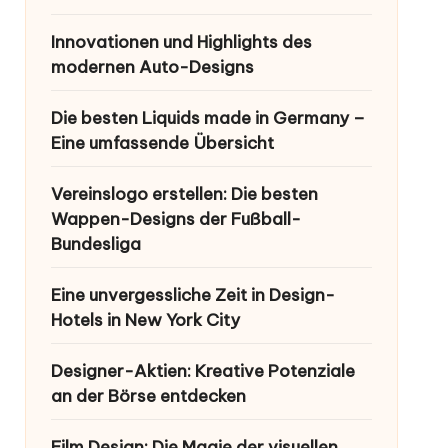
Innovationen und Highlights des
modernen Auto-Designs
Die besten Liquids made in Germany –
Eine umfassende Übersicht
Vereinslogo erstellen: Die besten
Wappen-Designs der Fußball-
Bundesliga
Eine unvergessliche Zeit in Design-
Hotels in New York City
Designer-Aktien: Kreative Potenziale
an der Börse entdecken
Film Design: Die Magie der visuellen