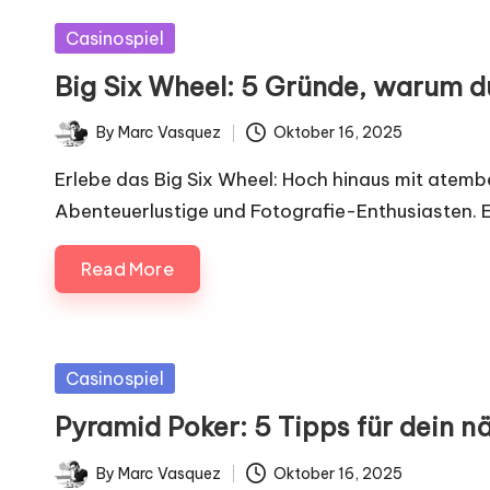
Posted
Casinospiel
in
Big Six Wheel: 5 Gründe, warum du
By
Marc Vasquez
Oktober 16, 2025
Posted
by
Erlebe das Big Six Wheel: Hoch hinaus mit atem
Abenteuerlustige und Fotografie-Enthusiasten. E
Read More
Posted
Casinospiel
in
Pyramid Poker: 5 Tipps für dein nä
By
Marc Vasquez
Oktober 16, 2025
Posted