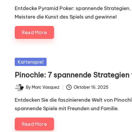
by
Entdecke Pyramid Poker: spannende Strategien, T
Meistere die Kunst des Spiels und gewinne!
Read More
Posted
Kartenspiel
in
Pinochle: 7 spannende Strategien 
By
Marc Vasquez
Oktober 16, 2025
Posted
by
Entdecken Sie die faszinierende Welt von Pinochle
spannende Spiele mit Freunden und Familie.
Read More