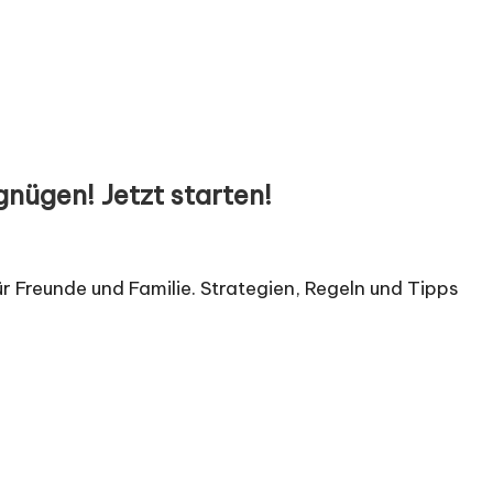
gnügen! Jetzt starten!
 Freunde und Familie. Strategien, Regeln und Tipps