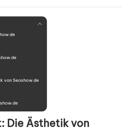
show.de
oshow.de
tik von Seoshow.de
eoshow.de
: Die Ästhetik von