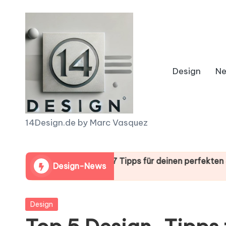
Skip
to
content
Design
N
1
14Design.de by Marc Vasquez
4
antasy Sports: 7 Tipps für deinen perfekten Sieg!
D
Chuck
Design-News
tober 16, 2025
Oktober
e
Posted
Design
s
in