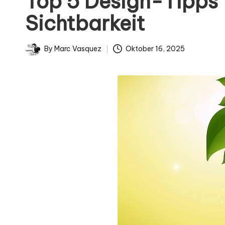
Top 5 Design-Tipps 
i
Sichtbarkeit
g
n
By
Marc Vasquez
Oktober 16, 2025
Posted
by
.
d
e