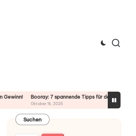
ooray: 7 spannende Tipps für dein nächstes Spiel!
Blac
ktober 16, 2025
Oktob
Suchen