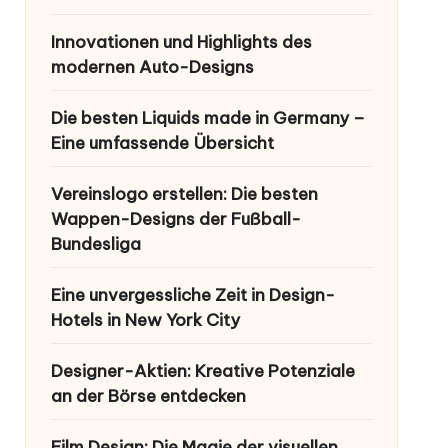
Innovationen und Highlights des
modernen Auto-Designs
Die besten Liquids made in Germany –
Eine umfassende Übersicht
Vereinslogo erstellen: Die besten
Wappen-Designs der Fußball-
Bundesliga
Eine unvergessliche Zeit in Design-
Hotels in New York City
Designer-Aktien: Kreative Potenziale
an der Börse entdecken
Film Design: Die Magie der visuellen