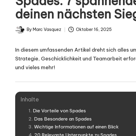
Spades: 7 spannende
i
deinen nächsten Sie
g
n
By
Marc Vasquez
Oktober 16, 2025
Posted
by
.
In diesem umfassenden Artikel dreht sich alles 
d
Strategie, Geschicklichkeit und Teamarbeit erfor
und vieles mehr!
e
Inhalte
Die Vorteile von Spades
Das Besondere an Spades
Wichtige Informationen auf einen Blick
20 Relevante Unterpunkte zu Spades