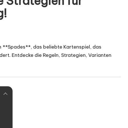
 Strategien für
g!
um **Spades**, das beliebte
Kartenspiel
, das
dert. Entdecke die Regeln, Strategien, Varianten