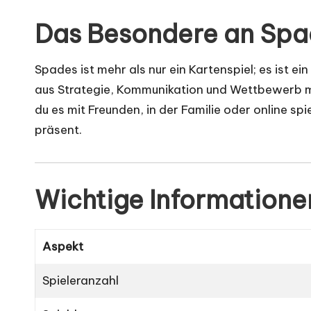
Das Besondere an Spa
Spades ist mehr als nur ein Kartenspiel; es ist e
aus Strategie, Kommunikation und Wettbewerb mac
du es mit Freunden, in der Familie oder online spi
präsent.
Wichtige Informationen
Aspekt
Spieleranzahl