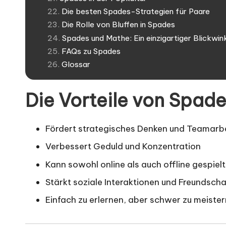
Die besten Spades-Strategien für Paare
Die Rolle von Bluffen in Spades
Spades und Mathe: Ein einzigartiger Blickwin
FAQs zu Spades
Glossar
Die Vorteile von Spad
Fördert strategisches
Denken
und Teamarbe
Verbessert Geduld und Konzentration
Kann sowohl online als auch offline gespiel
Stärkt soziale Interaktionen und Freundsch
Einfach zu erlernen, aber schwer zu meister