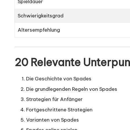
Spieldauer
Schwierigkeitsgrad
Altersempfehlung
20 Relevante Unterpun
Die Geschichte von Spades
Die grundlegenden Regeln von Spades
Strategien für Anfänger
Fortgeschrittene Strategien
Varianten von Spades