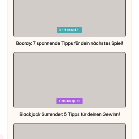
Posted
Kartenspiel
in
Booray: 7 spannende Tipps für dein nächstes Spiel!
Posted
Casinospiel
in
Blackjack Surrender: 5 Tipps für deinen Gewinn!