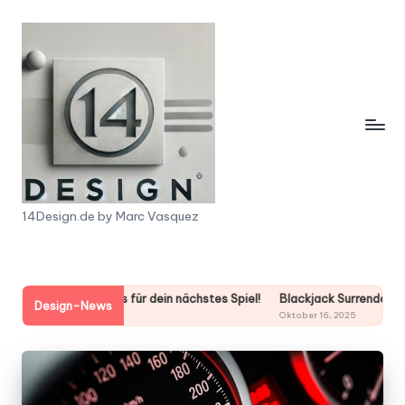
Skip
to
content
1
14Design.de by Marc Vasquez
4
D
 spannende Tipps für dein nächstes Spiel!
Blackjack Surrender: 5 Tipp
e
Design-News
, 2025
Oktober 16, 2025
s
i