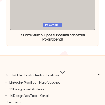
Posted
Pokerspiel
in
7 Card Stud: 5 Tipps für deinen nächsten
Pokerabend!
Kontakt für Gastartikel & Backlinks
Linkedin-Profil von Marc Vasquez
14Designs auf Pinterest
14Design YouTube-Kanal
Über mich