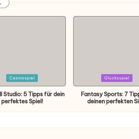
.
d
Posted
Casinospiel
Glücksspiel
in
l Studio: 5 Tipps für dein
Fantasy Sports: 7 Tip
perfektes Spiel!
deinen perfekten Si