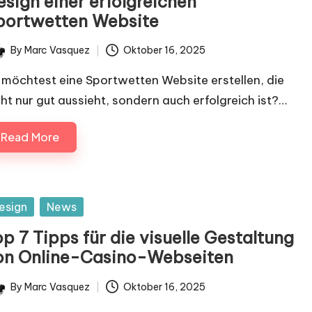
esign einer erfolgreichen
portwetten Website
By
Marc Vasquez
Oktober 16, 2025
ted
 möchtest eine Sportwetten Website erstellen, die
cht nur gut aussieht, sondern auch erfolgreich ist?…
Read More
sted
esign
News
p 7 Tipps für die visuelle Gestaltung
on Online-Casino-Webseiten
By
Marc Vasquez
Oktober 16, 2025
ted