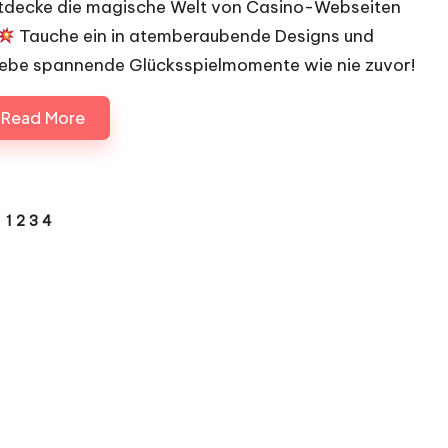
tdecke die magische Welt von Casino-Webseiten
Tauche ein in atemberaubende Designs und
lebe spannende Glücksspielmomente wie nie zuvor!
Read More
1
2
3
4
VIOUS
E