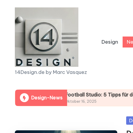
Skip
to
content
Design
N
1
14Design.de by Marc Vasquez
4
 deinen Gewinn!
D
Football Studio: 5 Tipps für dein perfek
Design-News
Oktober 16, 2025
e
Po
D
s
in