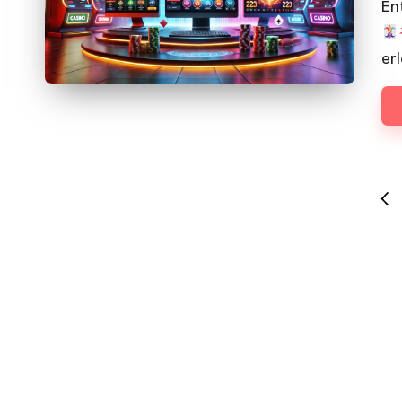
En
er
Seitennummerierung
PRE
der
PAG
Beiträge