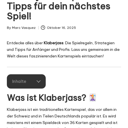
g
Tipps für dein nächstes
n
Spiel!
.
d
By
Marc Vasquez
Oktober 16, 2025
Posted
by
e
Entdecke alles über
Klaberjass
: Die Spielregeln, Strategien
und Tipps für Anfänger und Profis. Lass uns gemeinsam in die
Welt dieses faszinierenden Kartenspiels eintauchen!
Inhalte
Was ist Klaberjass?
Klaberjass ist ein traditionelles Kartenspiel, das vor allem in
der Schweiz und in Teilen Deutschlands populär ist. Es wird
meistens mit einem Spieldeck von 36 Karten gespielt und ist