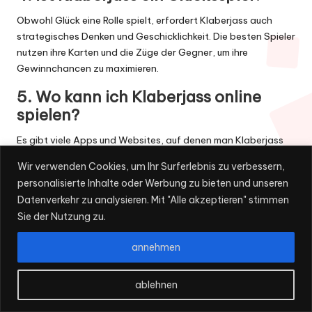
Obwohl Glück eine Rolle spielt, erfordert Klaberjass auch
strategisches Denken und Geschicklichkeit. Die besten Spieler
nutzen ihre Karten und die Züge der Gegner, um ihre
Gewinnchancen zu maximieren.
5. Wo kann ich Klaberjass online
spielen?
Es gibt viele Apps und Websites, auf denen man Klaberjass
spielen kann. Beliebte Apps sind Klaberjass von KATZ und
Wir verwenden Cookies, um Ihr Surferlebnis zu verbessern,
Klaberjass Pro. Diese Plattformen ermöglichen es, gegen
personalisierte Inhalte oder Werbung zu bieten und unseren
Freunde oder andere Spieler zu spielen.
Datenverkehr zu analysieren. Mit "Alle akzeptieren" stimmen
6. Welche Karten sind Trumpf?
Sie der Nutzung zu.
Die Trumpfkarten werden zu Beginn des Spiels durch die
annehmen
aufgedeckte Karte bestimmt. Karten der Trumpffarbe haben
einen höheren Wert als die Karten anderer Farben.
ablehnen
7. Was ist der Unterschied zwischen