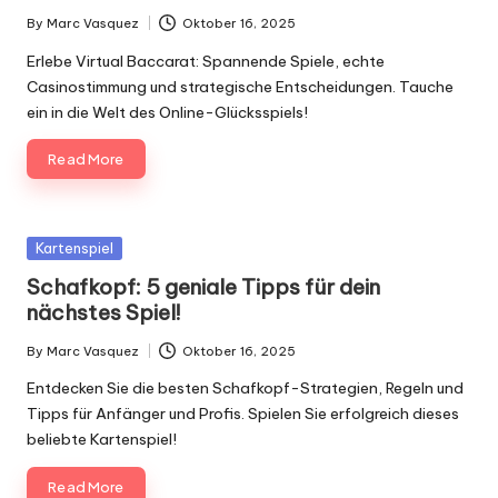
By
Marc Vasquez
Oktober 16, 2025
Posted
by
Erlebe Virtual Baccarat: Spannende Spiele, echte
Casinostimmung und strategische Entscheidungen. Tauche
ein in die Welt des Online-Glücksspiels!
Read More
Posted
Kartenspiel
in
Schafkopf: 5 geniale Tipps für dein
nächstes Spiel!
By
Marc Vasquez
Oktober 16, 2025
Posted
by
Entdecken Sie die besten Schafkopf-Strategien, Regeln und
Tipps für Anfänger und Profis. Spielen Sie erfolgreich dieses
beliebte Kartenspiel!
Read More