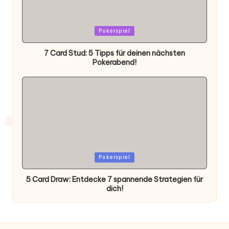
Posted
Pokerspiel
in
7 Card Stud: 5 Tipps für deinen nächsten
Pokerabend!
Posted
Pokerspiel
in
5 Card Draw: Entdecke 7 spannende Strategien für
dich!