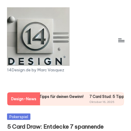
Skip
to
content
1
14Design.de by Marc Vasquez
4
D
 Surrender: 5 Tipps für deinen Gewinn!
7 Card Stud: 5 Tipps für deine
e
Design-News
, 2025
Oktober 16, 2025
s
Posted
Pokerspiel
i
in
5 Card Draw: Entdecke 7 spannende