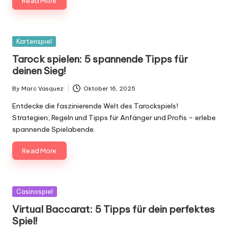
Read More
Posted
Kartenspiel
in
Tarock spielen: 5 spannende Tipps für
deinen Sieg!
By
Marc Vasquez
Oktober 16, 2025
Posted
by
Entdecke die faszinierende Welt des Tarockspiels!
Strategien, Regeln und Tipps für Anfänger und Profis – erlebe
spannende Spielabende.
Read More
Posted
Casinospiel
in
Virtual Baccarat: 5 Tipps für dein perfektes
Spiel!