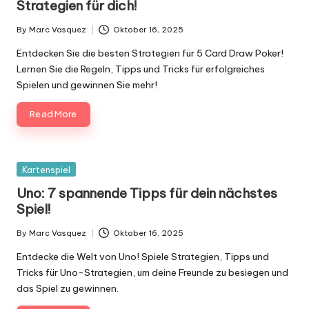
g
Strategien für dich!
n
By
Marc Vasquez
Oktober 16, 2025
Posted
.
by
Entdecken Sie die besten Strategien für 5 Card Draw Poker!
d
Lernen Sie die Regeln, Tipps und Tricks für erfolgreiches
Spielen und gewinnen Sie mehr!
e
Read More
Posted
Kartenspiel
in
Uno: 7 spannende Tipps für dein nächstes
Spiel!
By
Marc Vasquez
Oktober 16, 2025
Posted
by
Entdecke die Welt von Uno! Spiele Strategien, Tipps und
Tricks für Uno-Strategien, um deine Freunde zu besiegen und
das Spiel zu gewinnen.