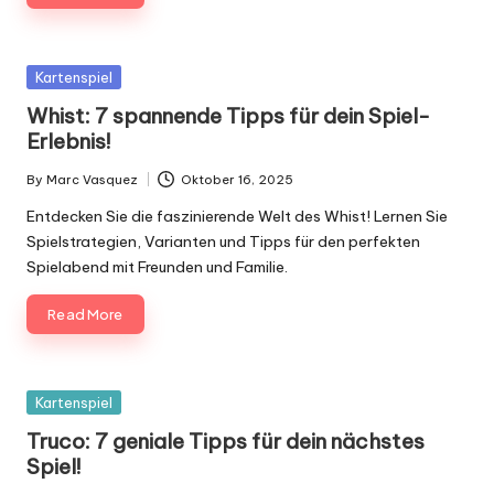
Posted
Kartenspiel
in
Whist: 7 spannende Tipps für dein Spiel-
Erlebnis!
By
Marc Vasquez
Oktober 16, 2025
Posted
by
Entdecken Sie die faszinierende Welt des Whist! Lernen Sie
Spielstrategien, Varianten und Tipps für den perfekten
Spielabend mit Freunden und Familie.
Read More
Posted
Kartenspiel
in
Truco: 7 geniale Tipps für dein nächstes
Spiel!