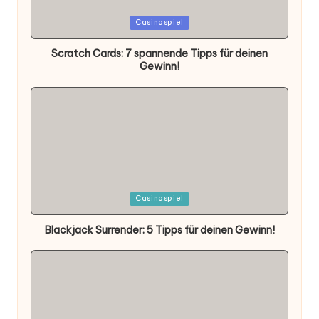
Posted
Casinospiel
in
Scratch Cards: 7 spannende Tipps für deinen
Gewinn!
Posted
Casinospiel
in
Blackjack Surrender: 5 Tipps für deinen Gewinn!