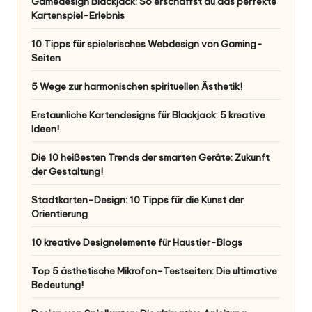
Gamedesign Blackjack: So erschaffst du das perfekte
Kartenspiel-Erlebnis
10 Tipps für spielerisches Webdesign von Gaming-
Seiten
5 Wege zur harmonischen spirituellen Ästhetik!
Erstaunliche Kartendesigns für Blackjack: 5 kreative
Ideen!
Die 10 heißesten Trends der smarten Geräte: Zukunft
der Gestaltung!
Stadtkarten-Design: 10 Tipps für die Kunst der
Orientierung
10 kreative Designelemente für Haustier-Blogs
Top 5 ästhetische Mikrofon-Testseiten: Die ultimative
Bedeutung!