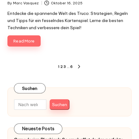
By
Marc Vasquez
Oktober 16, 2025
Posted
by
Entdecke die spannende Welt des Truco: Strategien, Regeln
und Tipps für ein fesselndes Kartenspiel. Lerne die besten
Techniken und verbessere dein Spiel!
Read More
Seitennummerierung
1
2
3
…
6
NEXT
der
PAGE
Beiträge
Suchen
Suchen
Neueste Posts