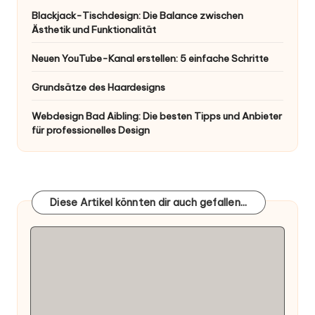
Blackjack-Tischdesign: Die Balance zwischen
Ästhetik und Funktionalität
Neuen YouTube-Kanal erstellen: 5 einfache Schritte
Grundsätze des Haardesigns
Webdesign Bad Aibling: Die besten Tipps und Anbieter
für professionelles Design
Diese Artikel könnten dir auch gefallen...