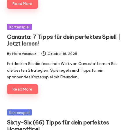
Read More
Posted
Kartenspiel
in
Canasta: 7 Tipps für dein perfektes Spiel! |
Jetzt lernen!
By
Marc Vasquez
Oktober 16, 2025
Posted
by
Entdecken Sie die fesselnde Welt von Canasta! Lernen Sie
die besten Strategien, Spielregeln und Tipps für ein
spannendes Kartenspiel mit Freunden.
Read More
Posted
Kartenspiel
in
Sixty-Six (66) Tipps für dein perfektes
Homeoffice!