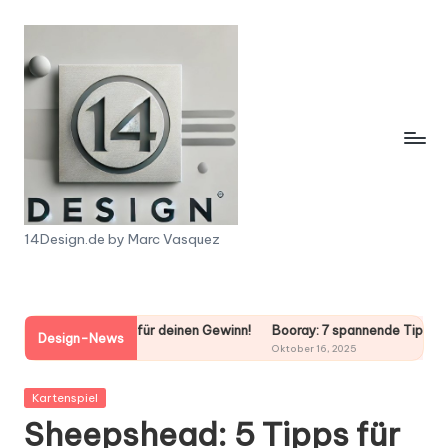
Skip
to
content
1
14Design.de by Marc Vasquez
4
D
gien für deinen Gewinn!
Booray: 7 spannende Tipps für dein nächstes 
e
Design-News
Oktober 16, 2025
s
Posted
Kartenspiel
i
in
Sheepshead: 5 Tipps für