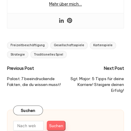
Mehr über mich…
Tags:
Freizeitbeschäftigung
Gesellschaftsspiele
Kartenspiele
Strategie
Traditionelles Spiel
Post
Previous Post
Next Post
navigation
Palast: 7 beeindruckende
Sgt. Major: 5 Tipps für deine
Fakten, die du wissen musst!
Karriere! Steigere deinen
Erfolg!
Suchen
Suchen