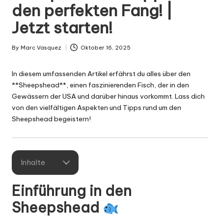
g
den perfekten Fang! |
n
Jetzt starten!
.
d
By
Marc Vasquez
Oktober 16, 2025
Posted
by
e
In diesem umfassenden Artikel erfährst du alles über den
**Sheepshead**, einen faszinierenden Fisch, der in den
Gewässern der USA und darüber hinaus vorkommt. Lass dich
von den vielfältigen Aspekten und Tipps rund um den
Sheepshead begeistern!
Inhalte
Einführung in den
Sheepshead