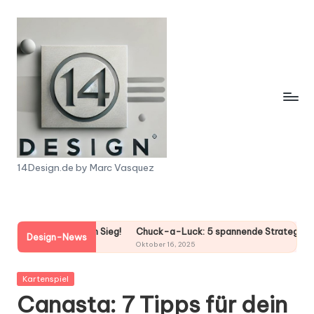
Skip
to
content
1
14Design.de by Marc Vasquez
4
D
fekten Sieg!
Chuck-a-Luck: 5 spannende Strategien für deinen Gewin
e
Design-News
Oktober 16, 2025
s
Posted
Kartenspiel
i
in
Canasta: 7 Tipps für dein