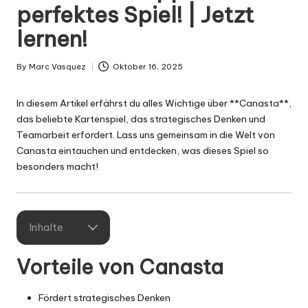
g
perfektes Spiel! | Jetzt
n
lernen!
.
d
By
Marc Vasquez
Oktober 16, 2025
Posted
by
e
In diesem Artikel erfährst du alles Wichtige über **Canasta**,
das beliebte
Kartenspiel
, das strategisches
Denken
und
Teamarbeit erfordert. Lass uns gemeinsam in die Welt von
Canasta eintauchen und entdecken, was dieses Spiel so
besonders macht!
Inhalte
Vorteile von Canasta
Fördert strategisches Denken