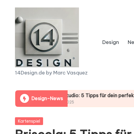
Skip
to
content
Design
N
1
14Design.de by Marc Vasquez
4
inn!
D
Football Studio: 5 Tipps für dein perfektes Spiel!
Design-News
Oktober 16, 2025
e
Posted
Kartenspiel
s
in