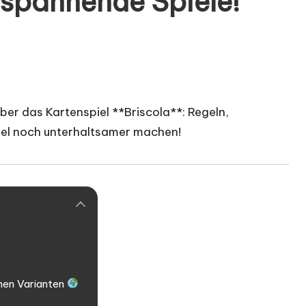
r spannende Spiele!
über das Kartenspiel **Briscola**: Regeln,
iel noch unterhaltsamer machen!
nen Varianten