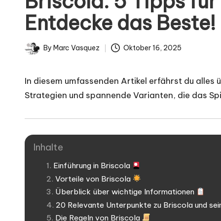
Briscola: 5 Tipps fü
i
Entdecke das Beste!
g
n
By
Marc Vasquez
Oktober 16, 2025
Posted
by
.
In diesem umfassenden Artikel erfährst du alles 
d
Strategien und spannende Varianten, die das Sp
e
Inhalte
Einführung in Briscola
Vorteile von Briscola
Überblick über wichtige Informationen
20 Relevante Unterpunkte zu Briscola und sei
Die Regeln von Briscola