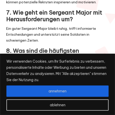
können potenzielle Rekruten inspirieren und motivieren.
7. Wie geht ein Sergeant Major mit
Herausforderungen um?
Ein guter Sergeant Major bleibt ruhig, trifft informierte
Entscheidungen und unterstützt seine Soldaten in
schwierigen Zeiten.
8. Was sind die häufigsten
Eigenschaften eines Sergeant
Wir verwenden Cookies, um Ihr Surferlebnis zu verbessern,
Major?
personalisierte Inhalte oder Werbung zu bieten und unseren
Führungskompetenz, Erfahrung, Empathie und die Fähigkeit,
Datenverkehr zu analysieren. Mit "Alle akzeptieren" stimmen
effektiv zu kommunizieren.
Sie der Nutzung zu.
9. Wie wirkt sich Diversität auf die
annehmen
Rolle des Sergeant Major aus?
ablehnen
Ein inklusiver Sergeant Major fördert ein respektvolles Umfeld,
das verschiedene Perspektiven wertschätzt.