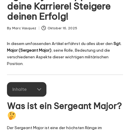
g
deine Karriere! Steigere
n
deinen Erfolg!
.
d
By
Marc Vasquez
Oktober 16, 2025
Posted
by
e
In diesem umfassenden Artikel erfährst du alles über den
Sgt.
Major (Sergeant Major)
, seine Rolle, Bedeutung und die
verschiedenen Aspekte dieser wichtigen militärischen
Position.
Inhalte
Was ist ein Sergeant Major?
Der Sergeant Major ist eine der höchsten Ränge im