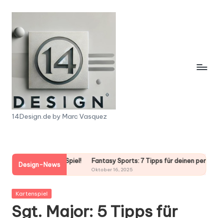
Skip
to
content
1
14Design.de by Marc Vasquez
4
D
es Spiel!
Fantasy Sports: 7 Tipps für deinen perfekten Sieg!
Chuck-
e
Design-News
Oktober 16, 2025
Oktober 
s
Posted
Kartenspiel
i
in
Sgt. Major: 5 Tipps für