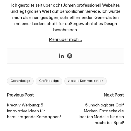
Ich gestalte seit über acht Jahren professionell Websites
und legt großen Wert auf persönlichen Service. Ich würde
mich als einen geistigen, schnell lernenden Generalisten
mit einer Leidenschaft für außergewöhnliches Design
beschreiben.
Mehr über mich…
Tags:
Coverdesign
Grafikdesign
visuelle Kommunikation
Post
Previous Post
Next Post
navigation
Kreativ Werbung: 5
5 unschlagbare Golf
innovative Ideen für
Marken: Entdecke die
herausragende Kampagnen!
besten Modelle für dein
nächstes Spiel!