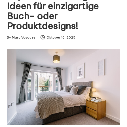
g
Ideen für einzigartige
n
Buch- oder
.
Produktdesigns!
d
e
By
Marc Vasquez
Oktober 16, 2025
Posted
by