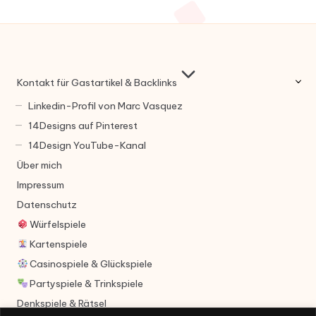
Kontakt für Gastartikel & Backlinks
Linkedin-Profil von Marc Vasquez
14Designs auf Pinterest
14Design YouTube-Kanal
Über mich
Impressum
Datenschutz
Würfelspiele
Kartenspiele
Casinospiele & Glückspiele
Partyspiele & Trinkspiele
Denkspiele & Rätsel