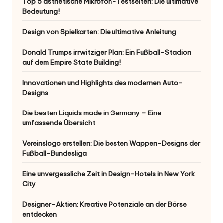
Top 5 ästhetische Mikrofon-Testseiten: Die ultimative
Bedeutung!
Design von Spielkarten: Die ultimative Anleitung
Donald Trumps irrwitziger Plan: Ein Fußball-Stadion
auf dem Empire State Building!
Innovationen und Highlights des modernen Auto-
Designs
Die besten Liquids made in Germany – Eine
umfassende Übersicht
Vereinslogo erstellen: Die besten Wappen-Designs der
Fußball-Bundesliga
Eine unvergessliche Zeit in Design-Hotels in New York
City
Designer-Aktien: Kreative Potenziale an der Börse
entdecken