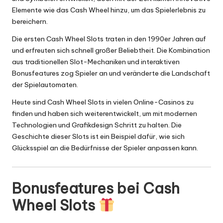
Elemente wie das Cash Wheel hinzu, um das Spielerlebnis zu
bereichern.
Die ersten Cash Wheel Slots traten in den 1990er Jahren auf
und erfreuten sich schnell großer Beliebtheit. Die Kombination
aus traditionellen Slot-Mechaniken und interaktiven
Bonusfeatures zog Spieler an und veränderte die Landschaft
der Spielautomaten.
Heute sind Cash Wheel Slots in vielen Online-Casinos zu
finden und haben sich weiterentwickelt, um mit modernen
Technologien und Grafikdesign Schritt zu halten. Die
Geschichte dieser Slots ist ein Beispiel dafür, wie sich
Glücksspiel an die Bedürfnisse der Spieler anpassen kann.
Bonusfeatures bei Cash
Wheel Slots