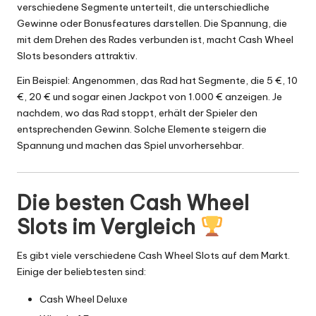
verschiedene Segmente unterteilt, die unterschiedliche
Gewinne oder Bonusfeatures darstellen. Die Spannung, die
mit dem Drehen des Rades verbunden ist, macht Cash Wheel
Slots besonders attraktiv.
Ein Beispiel: Angenommen, das Rad hat Segmente, die 5 €, 10
€, 20 € und sogar einen Jackpot von 1.000 € anzeigen. Je
nachdem, wo das Rad stoppt, erhält der Spieler den
entsprechenden Gewinn. Solche Elemente steigern die
Spannung und machen das Spiel unvorhersehbar.
Die besten Cash Wheel
Slots im Vergleich
Es gibt viele verschiedene Cash Wheel Slots auf dem Markt.
Einige der beliebtesten sind:
Cash Wheel Deluxe