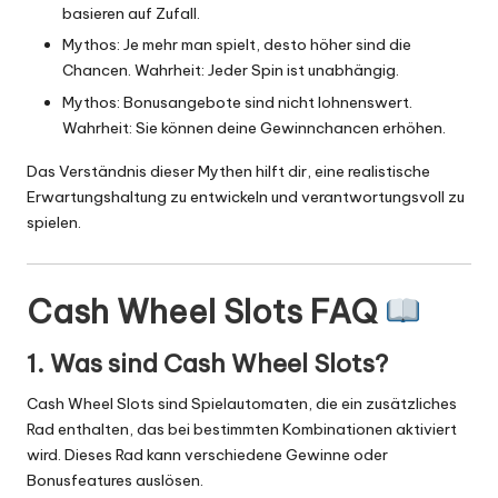
basieren auf Zufall.
Mythos: Je mehr man spielt, desto höher sind die
Chancen. Wahrheit: Jeder Spin ist unabhängig.
Mythos: Bonusangebote sind nicht lohnenswert.
Wahrheit: Sie können deine Gewinnchancen erhöhen.
Das Verständnis dieser Mythen hilft dir, eine realistische
Erwartungshaltung zu entwickeln und verantwortungsvoll zu
spielen.
Cash Wheel Slots FAQ
1. Was sind Cash Wheel Slots?
Cash Wheel Slots sind Spielautomaten, die ein zusätzliches
Rad enthalten, das bei bestimmten Kombinationen aktiviert
wird. Dieses Rad kann verschiedene Gewinne oder
Bonusfeatures auslösen.