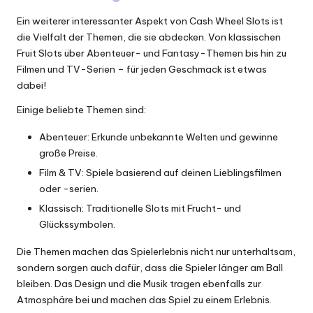
Ein weiterer interessanter Aspekt von Cash Wheel Slots ist
die Vielfalt der Themen, die sie abdecken. Von klassischen
Fruit Slots
über Abenteuer- und Fantasy-Themen bis hin zu
Filmen und TV-Serien – für jeden Geschmack ist etwas
dabei!
Einige beliebte Themen sind:
Abenteuer: Erkunde unbekannte Welten und gewinne
große Preise.
Film & TV: Spiele basierend auf deinen Lieblingsfilmen
oder -serien.
Klassisch: Traditionelle Slots mit Frucht- und
Glückssymbolen.
Die Themen machen das Spielerlebnis nicht nur unterhaltsam,
sondern sorgen auch dafür, dass die Spieler länger am Ball
bleiben. Das Design und die Musik tragen ebenfalls zur
Atmosphäre bei und machen das Spiel zu einem Erlebnis.