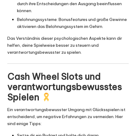
durch ihre Entscheidungen den Ausgang beeinflussen
können.
Belohnungssysteme: Bonusfeatures und große Gewinne
aktivieren das Belohnungssystem im Gehirn.
Das Verständnis dieser psychologischen Aspekte kann dir
helfen, deine Spielweise besser zu steuern und
verantwortungsbewusster zu spielen.
Cash Wheel Slots und
verantwortungsbewusstes
Spielen
Ein verantwortungsbewusster Umgang mit Glücksspielen ist
entscheidend, um negative Erfahrungen zu vermeiden. Hier
sind einige Tipps:
Setze dir ein Budget und halte dich daran.