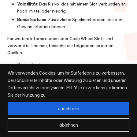
Volatilität:
Das Risiko, das mit einem Slot verbunden ist –
hoch, mittel oder niedrig.
Bonusfeatures:
Zusätzliche Spielmechaniken, die den
Gewinn erhöhen können.
Für weitere Informationen über Cash Wheel Slots und
verwandte Themen, besuche die folgenden externen
Quellen:
CasinoTest
Wir verwenden Cookies, um Ihr Surferlebnis zu verbessern,
Gambling.com
personalisierte Inhalte oder Werbung zu bieten und unseren
Online Casino Reports
Datenverkehr zu analysieren. Mit "Alle akzeptieren" stimmen
Abschließend lässt sich sagen, dass Cash Wheel Slots eine
Sie der Nutzung zu.
spannende Möglichkeit bieten, Spaß zu haben und
möglicherweise Gewinne zu erzielen. Mit den richtigen
annehmen
Strategien und einem verantwortungsvollen Ansatz kannst
du das Beste aus deinem Spielerlebnis herausholen!
ablehnen
Originally posted 2025-05-30 17:42:00.