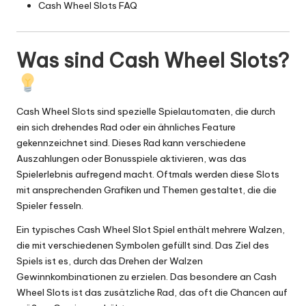
Cash Wheel Slots FAQ
Was sind Cash Wheel Slots?
Cash Wheel Slots sind spezielle Spielautomaten, die durch
ein sich drehendes Rad oder ein ähnliches Feature
gekennzeichnet sind. Dieses Rad kann verschiedene
Auszahlungen oder Bonusspiele aktivieren, was das
Spielerlebnis aufregend macht. Oftmals werden diese Slots
mit ansprechenden Grafiken und Themen gestaltet, die die
Spieler fesseln.
Ein typisches Cash Wheel Slot Spiel enthält mehrere Walzen,
die mit verschiedenen Symbolen gefüllt sind. Das Ziel des
Spiels ist es, durch das Drehen der Walzen
Gewinnkombinationen zu erzielen. Das besondere an Cash
Wheel Slots ist das zusätzliche Rad, das oft die Chancen auf