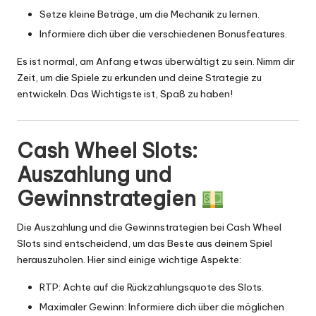
Setze kleine Beträge, um die Mechanik zu lernen.
Informiere dich über die verschiedenen Bonusfeatures.
Es ist normal, am Anfang etwas überwältigt zu sein. Nimm dir
Zeit, um die Spiele zu erkunden und deine Strategie zu
entwickeln. Das Wichtigste ist, Spaß zu haben!
Cash Wheel Slots:
Auszahlung und
Gewinnstrategien
Die Auszahlung und die Gewinnstrategien bei Cash Wheel
Slots sind entscheidend, um das Beste aus deinem Spiel
herauszuholen. Hier sind einige wichtige Aspekte:
RTP: Achte auf die Rückzahlungsquote des Slots.
Maximaler Gewinn: Informiere dich über die möglichen