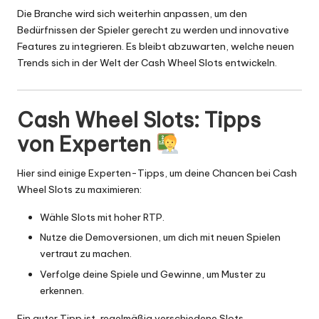
Die Branche wird sich weiterhin anpassen, um den
Bedürfnissen der Spieler gerecht zu werden und innovative
Features zu integrieren. Es bleibt abzuwarten, welche neuen
Trends sich in der Welt der Cash Wheel Slots entwickeln.
Cash Wheel Slots: Tipps
von Experten
Hier sind einige Experten-Tipps, um deine Chancen bei Cash
Wheel Slots zu maximieren:
Wähle Slots mit hoher RTP.
Nutze die Demoversionen, um dich mit neuen Spielen
vertraut zu machen.
Verfolge deine Spiele und Gewinne, um Muster zu
erkennen.
Ein guter Tipp ist, regelmäßig verschiedene Slots