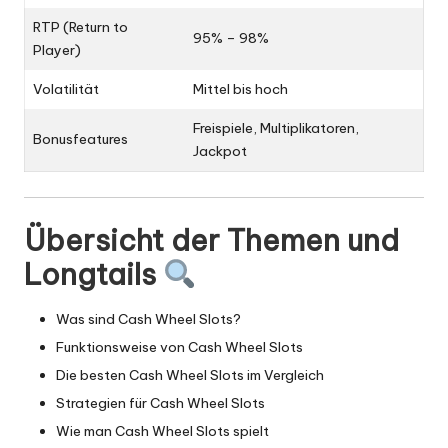
RTP (Return to
95% – 98%
Player)
Volatilität
Mittel bis hoch
Freispiele, Multiplikatoren,
Bonusfeatures
Jackpot
Übersicht der Themen und
Longtails
Was sind Cash Wheel Slots?
Funktionsweise von Cash Wheel Slots
Die besten Cash Wheel Slots im Vergleich
Strategien für Cash Wheel Slots
Wie man Cash Wheel Slots spielt