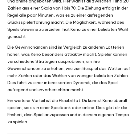
und online angeboten wird. Hier wählst du zwischen 1 und 20
Zahlen aus einer Skala von 1 bis 70. Die Ziehung erfolgt in der
Regel alle paar Minuten, was es zu einer aufregenden
Glücksspielerfahrung macht. Die Möglichkeit, während des
Spiels Gewinne zu erzielen, hat Keno zu einer beliebten Wahl
gemacht.
Die Gewinnchancen sind im Vergleich zu anderen Lotterien
höher, was Keno besonders attraktiv macht. Spieler können
verschiedene Strategien ausprobieren, um ihre
Gewinnchancen zu erhöhen, wie zum Beispiel das
Wetten
auf
mehr Zahlen oder das Wählen von weniger beliebten Zahlen.
Dies führt zu einer interessanten Dynamik, die das Spiel
aufregend und unvorhersehbar macht.
Ein weiterer Vorteil ist die Flexibilität. Du kannst Keno überall
spielen, sei es in einer Spielbank oder online. Dies gibt dir die
Freiheit, dein Spiel anzupassen und in deinem eigenen Tempo
zu spielen.