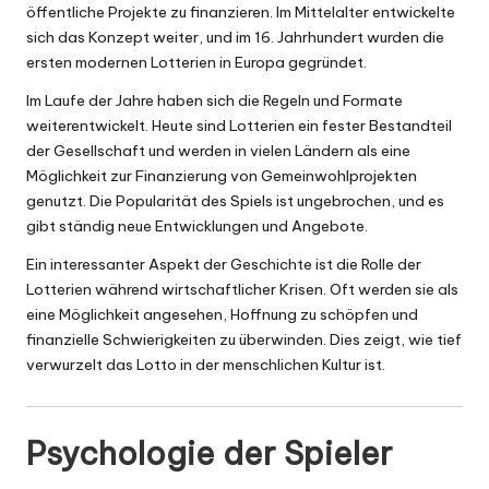
öffentliche Projekte zu finanzieren. Im Mittelalter entwickelte
sich das Konzept weiter, und im 16. Jahrhundert wurden die
ersten modernen Lotterien in Europa gegründet.
Im Laufe der Jahre haben sich die Regeln und Formate
weiterentwickelt. Heute sind Lotterien ein fester Bestandteil
der Gesellschaft und werden in vielen Ländern als eine
Möglichkeit zur Finanzierung von Gemeinwohlprojekten
genutzt. Die Popularität des Spiels ist ungebrochen, und es
gibt ständig neue Entwicklungen und Angebote.
Ein interessanter Aspekt der Geschichte ist die Rolle der
Lotterien während wirtschaftlicher Krisen. Oft werden sie als
eine Möglichkeit angesehen, Hoffnung zu schöpfen und
finanzielle Schwierigkeiten zu überwinden. Dies zeigt, wie tief
verwurzelt das Lotto in der menschlichen Kultur ist.
Psychologie der Spieler