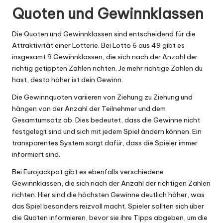
Quoten und Gewinnklassen
Die Quoten und Gewinnklassen sind entscheidend für die
Attraktivität einer Lotterie. Bei Lotto 6 aus 49 gibt es
insgesamt 9 Gewinnklassen, die sich nach der Anzahl der
richtig getippten Zahlen richten. Je mehr richtige Zahlen du
hast, desto höher ist dein Gewinn.
Die Gewinnquoten variieren von Ziehung zu Ziehung und
hängen von der Anzahl der Teilnehmer und dem
Gesamtumsatz ab. Dies bedeutet, dass die Gewinne nicht
festgelegt sind und sich mit jedem Spiel ändern können. Ein
transparentes System sorgt dafür, dass die Spieler immer
informiert sind.
Bei Eurojackpot gibt es ebenfalls verschiedene
Gewinnklassen, die sich nach der Anzahl der richtigen Zahlen
richten. Hier sind die höchsten Gewinne deutlich höher, was
das Spiel besonders reizvoll macht. Spieler sollten sich über
die Quoten informieren, bevor sie ihre Tipps abgeben, um die