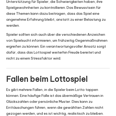
Unterstützung für Spieler, die Schwierigkeiten haben, ihre
Spielgewohnheiten zu kontrollieren. Das Bewusstsein für
diese Themen kann dazu beitragen, dass das Spiel eine
angenehme Erfahrung bleibt, anstatt zu einer Belastung zu
werden.
Spieler sollten sich auch über die verschiedenen Anzeichen
von Spielsucht informieren, um frühzeitig Gegenmaßnahmen
ergreifen zu können. Ein verantwortungsvoller Ansatz sorgt
dafür, dass das Lottospiel weiterhin Freude bereitet und
nicht zu einem Stressfaktor wird.
Fallen beim Lottospiel
Es gibt mehrere Fallen, in die Spieler beim Lotto tappen
können. Eine häufige Falle ist das übermäßige Vertrauen in
Glückszahlen oder persönliche Muster. Dies kann zu
Enttäuschungen führen, wenn die gewählten Zahlen nicht
gezogen werden, und es ist wichtig, realistisch zu bleiben.