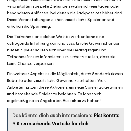
veranstalten spezielle Ziehungen während Feiertagen oder
besonderen Anlässen, bei denen die Jackpots oft höher sind.
Diese Veranstaltungen ziehen zusätzliche Spieler an und
erhöhen die Spannung.
Die Teilnahme an solchen Wettbewerben kann eine
aufregende Erfahrung sein und zusätzliche Gewinnchancen
bieten. Spieler sollten sich über die Bedingungen und
Teilnahmefristen informieren, um sicherzustellen, dass sie
keine Chance verpassen.
Ein weiterer Aspekt ist die Möglichkeit, durch Sonderaktionen
Rabatte oder zusätzliche Gewinne zu erhalten. Viele
Anbieter nutzen diese Aktionen, um neue Spieler zu gewinnen
und bestehende Spieler zu belohnen. Es lohnt sich,
regelmäßig nach Angeboten Ausschau zu halten!
Das könnte dich auch interessieren:
Ristikontra:
5 überraschende Vorteile für dich!