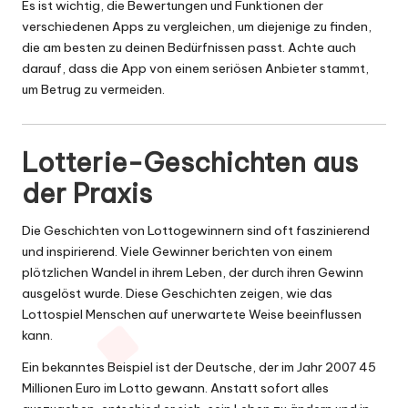
Es ist wichtig, die Bewertungen und Funktionen der
verschiedenen Apps zu vergleichen, um diejenige zu finden,
die am besten zu deinen Bedürfnissen passt. Achte auch
darauf, dass die App von einem seriösen Anbieter stammt,
um Betrug zu vermeiden.
Lotterie-Geschichten aus
der Praxis
Die Geschichten von Lottogewinnern sind oft faszinierend
und inspirierend. Viele Gewinner berichten von einem
plötzlichen Wandel in ihrem Leben, der durch ihren Gewinn
ausgelöst wurde. Diese Geschichten zeigen, wie das
Lottospiel Menschen auf unerwartete Weise beeinflussen
kann.
Ein bekanntes Beispiel ist der Deutsche, der im Jahr 2007 45
Millionen Euro im Lotto gewann. Anstatt sofort alles