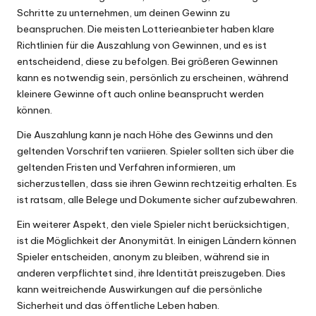
Schritte zu unternehmen, um deinen Gewinn zu
beanspruchen. Die meisten Lotterieanbieter haben klare
Richtlinien für die Auszahlung von Gewinnen, und es ist
entscheidend, diese zu befolgen. Bei größeren Gewinnen
kann es notwendig sein, persönlich zu erscheinen, während
kleinere Gewinne oft auch online beansprucht werden
können.
Die Auszahlung kann je nach Höhe des Gewinns und den
geltenden Vorschriften variieren. Spieler sollten sich über die
geltenden Fristen und Verfahren informieren, um
sicherzustellen, dass sie ihren Gewinn rechtzeitig erhalten. Es
ist ratsam, alle Belege und Dokumente sicher aufzubewahren.
Ein weiterer Aspekt, den viele Spieler nicht berücksichtigen,
ist die Möglichkeit der Anonymität. In einigen Ländern können
Spieler entscheiden, anonym zu bleiben, während sie in
anderen verpflichtet sind, ihre Identität preiszugeben. Dies
kann weitreichende Auswirkungen auf die persönliche
Sicherheit und das öffentliche Leben haben.