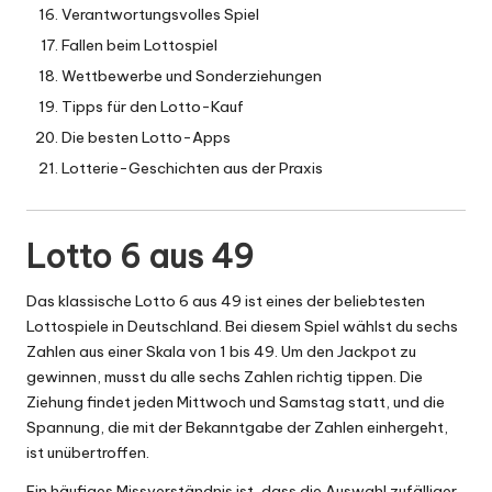
Verantwortungsvolles Spiel
Fallen beim Lottospiel
Wettbewerbe und Sonderziehungen
Tipps für den Lotto-Kauf
Die besten Lotto-Apps
Lotterie-Geschichten aus der Praxis
Lotto 6 aus 49
Das klassische Lotto 6 aus 49 ist eines der beliebtesten
Lottospiele in Deutschland. Bei diesem Spiel wählst du sechs
Zahlen aus einer Skala von 1 bis 49. Um den Jackpot zu
gewinnen, musst du alle sechs Zahlen richtig tippen. Die
Ziehung findet jeden Mittwoch und Samstag statt, und die
Spannung, die mit der Bekanntgabe der Zahlen einhergeht,
ist unübertroffen.
Ein häufiges Missverständnis ist, dass die Auswahl zufälliger