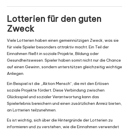
Lotterien für den guten
Zweck
Viele Lotterien haben einen gemeinnützigen Zweck, was sie
für viele Spieler besonders attraktiv macht. Ein Teil der
Einnahmen fließt in soziale Projekte, Bildung oder
Gesundheitswesen. Spieler haben somit nicht nur die Chance
auf einen Gewinn, sondern unterstützen gleichzeitig wichtige
Anliegen.
Ein Beispiel ist die „Aktion Mensch“, die mit den Erlösen
soziale Projekte fördert. Diese Verbindung zwischen
Glücksspiel und sozialer Verantwortung kann das
Spielerlebnis bereichern und einen zusätzlichen Anreiz bieten,
an Lotterien teilzunehmen.
Es ist wichtig, sich über die Hintergründe der Lotterien zu
informieren und zu verstehen, wie die Einnahmen verwendet