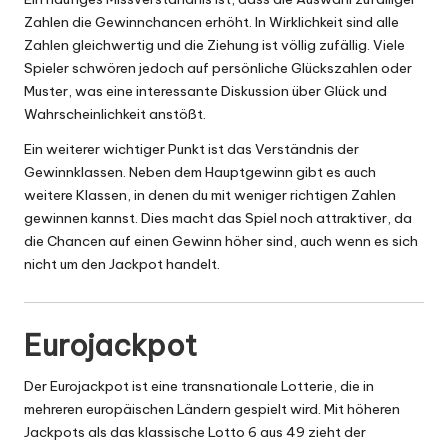
Zahlen die Gewinnchancen erhöht. In Wirklichkeit sind alle
Zahlen gleichwertig und die Ziehung ist völlig zufällig. Viele
Spieler schwören jedoch auf persönliche Glückszahlen oder
Muster, was eine interessante Diskussion über Glück und
Wahrscheinlichkeit anstößt.
Ein weiterer wichtiger Punkt ist das Verständnis der
Gewinnklassen. Neben dem Hauptgewinn gibt es auch
weitere Klassen, in denen du mit weniger richtigen Zahlen
gewinnen kannst. Dies macht das Spiel noch attraktiver, da
die Chancen auf einen Gewinn höher sind, auch wenn es sich
nicht um den Jackpot handelt.
Eurojackpot
Der Eurojackpot ist eine transnationale Lotterie, die in
mehreren europäischen Ländern gespielt wird. Mit höheren
Jackpots als das klassische Lotto 6 aus 49 zieht der