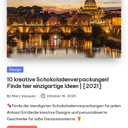
g
n
.
d
e
Posted
Design
in
10 kreative Schokoladenverpackungen!
Finde hier einzigartige Ideen | [2021]
By
Marc Vasquez
Oktober 16, 2025
Posted
by
Finde die trendigsten Schokoladenverpackungen für jeden
Anlass! Entdecke kreative Designs und personalisierte
Geschenke für süße Genussmomente.