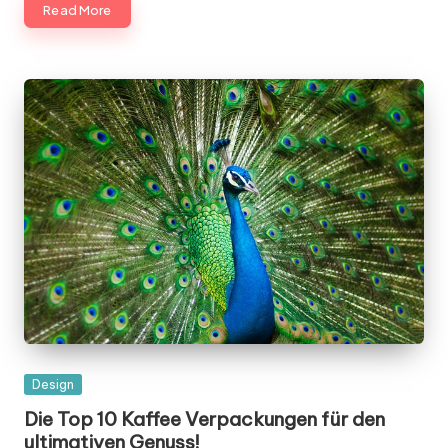
Read More
Posted
Design
in
Die Top 10 Kaffee Verpackungen für den
ultimativen Genuss!