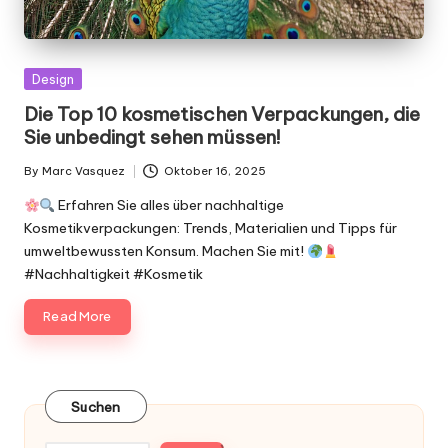
Posted
Design
in
Die Top 10 kosmetischen Verpackungen, die
Sie unbedingt sehen müssen!
By
Marc Vasquez
Oktober 16, 2025
Posted
by
Erfahren Sie alles über nachhaltige
Kosmetikverpackungen: Trends, Materialien und Tipps für
umweltbewussten Konsum. Machen Sie mit!
#Nachhaltigkeit #Kosmetik
Read More
Suchen