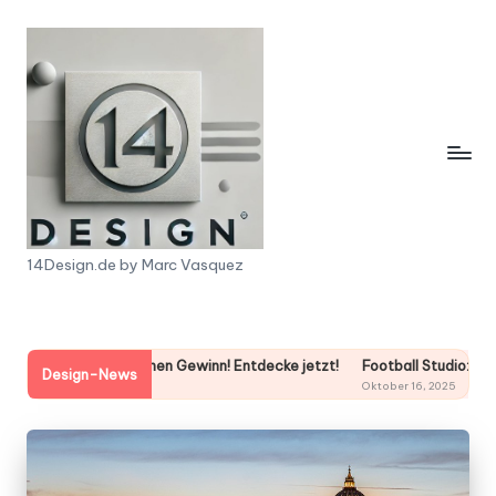
Skip
to
content
1
14Design.de by Marc Vasquez
4
D
5 Tipps für deinen Gewinn! Entdecke jetzt!
Football Studio: 5 Tipps für
e
Design-News
5
Oktober 16, 2025
s
i