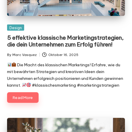
Posted
Design
in
5 effektive klassische Marketingstrategien,
die dein Unternehmen zum Erfolg führen!
By
Marc Vasquez
Oktober 16, 2025
Posted
by
Die Macht des klassischen Marketings! Erfahre, wie du
mit bewährten Strategien und kreativen Ideen dein
Unternehmen erfolgreich positionieren und Kunden gewinnen
kannst.
#klassischesmarketing #marketingstrategien
Read More