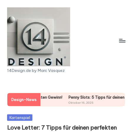
Skip
to
content
1
14Design.de by Marc Vasquez
4
D
nächsten Gewinn!
Penny Slots: 5 Tipps für deinen Gewinn! Entdecke jet
e
Design-News
Oktober 16, 2025
s
Posted
Kartenspiel
i
in
Love Letter: 7 Tipps für deinen perfekten