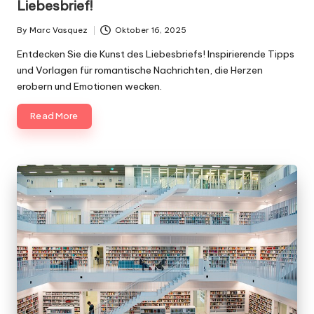
g
Liebesbrief!
n
By
Marc Vasquez
Oktober 16, 2025
Posted
.
by
Entdecken Sie die Kunst des Liebesbriefs! Inspirierende Tipps
d
und Vorlagen für romantische Nachrichten, die Herzen
erobern und Emotionen wecken.
e
Read More