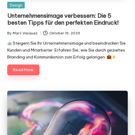
Posted
Design
in
Unternehmensimage verbessern: Die 5
besten Tipps für den perfekten Eindruck!
By
Marc Vasquez
Oktober 16, 2025
Posted
by
Steigern Sie Ihr Unternehmensimage und beeindrucken Sie
Kunden und Mitarbeiter. Erfahren Sie, wie Sie durch gezieltes
Branding und Kommunikation zum Erfolg gelangen.
Read More