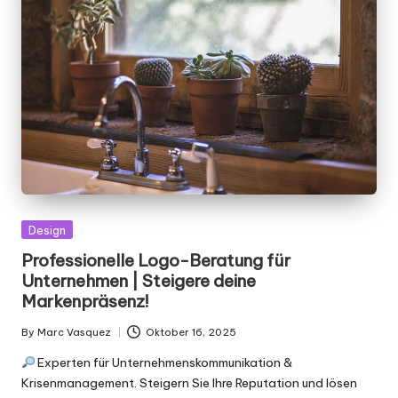
Posted
Design
in
Professionelle Logo-Beratung für
Unternehmen | Steigere deine
Markenpräsenz!
By
Marc Vasquez
Oktober 16, 2025
Posted
by
Experten für Unternehmenskommunikation &
Krisenmanagement. Steigern Sie Ihre Reputation und lösen