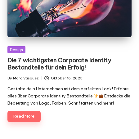
Posted
Design
in
Die 7 wichtigsten Corporate Identity
Bestandteile für dein Erfolg!
By
Marc Vasquez
Oktober 16, 2025
Posted
by
Gestalte dein Unternehmen mit dem perfekten Look! Erfahre
alles über Corporate Identity Bestandteile
Entdecke die
Bedeutung von Logo, Farben, Schriftarten und mehr!
Read More