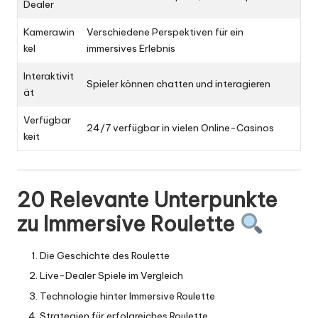
Dealer
Kamerawin
Verschiedene Perspektiven für ein
kel
immersives Erlebnis
Interaktivit
Spieler können chatten und interagieren
ät
Verfügbar
24/7 verfügbar in vielen
Online-Casinos
keit
20 Relevante Unterpunkte
zu Immersive Roulette
Die Geschichte des Roulette
Live-Dealer Spiele im Vergleich
Technologie hinter Immersive Roulette
Strategien für erfolgreiches Roulette