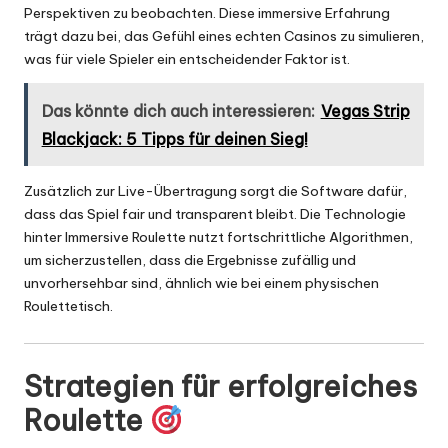
Perspektiven zu beobachten. Diese immersive Erfahrung
trägt dazu bei, das Gefühl eines echten Casinos zu simulieren,
was für viele Spieler ein entscheidender Faktor ist.
Das könnte dich auch interessieren:
Vegas Strip
Blackjack: 5 Tipps für deinen Sieg!
Zusätzlich zur Live-Übertragung sorgt die Software dafür,
dass das Spiel fair und transparent bleibt. Die Technologie
hinter Immersive Roulette nutzt fortschrittliche Algorithmen,
um sicherzustellen, dass die Ergebnisse zufällig und
unvorhersehbar sind, ähnlich wie bei einem physischen
Roulettetisch.
Strategien für erfolgreiches
Roulette