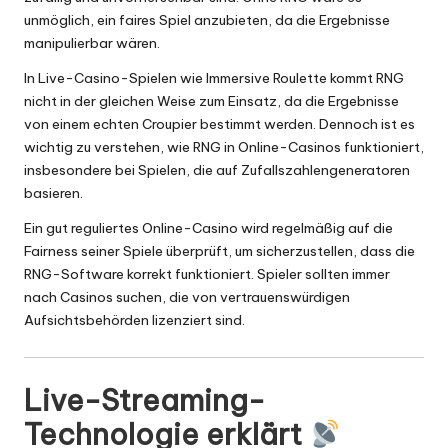
unmöglich, ein faires Spiel anzubieten, da die Ergebnisse
manipulierbar wären.
In Live-Casino-Spielen wie Immersive Roulette kommt RNG
nicht in der gleichen Weise zum Einsatz, da die Ergebnisse
von einem echten Croupier bestimmt werden. Dennoch ist es
wichtig zu verstehen, wie RNG in Online-Casinos funktioniert,
insbesondere bei Spielen, die auf Zufallszahlengeneratoren
basieren.
Ein gut reguliertes Online-Casino wird regelmäßig auf die
Fairness seiner Spiele überprüft, um sicherzustellen, dass die
RNG-Software korrekt funktioniert. Spieler sollten immer
nach Casinos suchen, die von vertrauenswürdigen
Aufsichtsbehörden lizenziert sind.
Live-Streaming-
Technologie erklärt