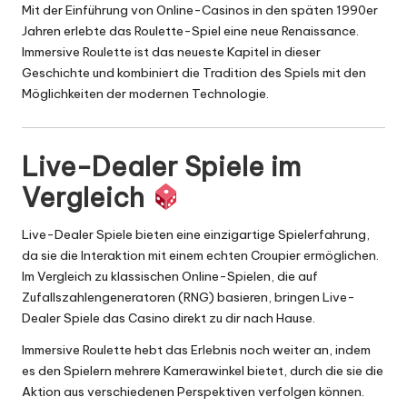
Mit der Einführung von Online-Casinos in den späten 1990er
Jahren erlebte das Roulette-Spiel eine neue Renaissance.
Immersive Roulette ist das neueste Kapitel in dieser
Geschichte und kombiniert die Tradition des Spiels mit den
Möglichkeiten der modernen Technologie.
Live-Dealer Spiele im
Vergleich
Live-Dealer Spiele bieten eine einzigartige Spielerfahrung,
da sie die Interaktion mit einem echten Croupier ermöglichen.
Im Vergleich zu klassischen Online-Spielen, die auf
Zufallszahlengeneratoren (RNG) basieren, bringen Live-
Dealer Spiele das Casino direkt zu dir nach Hause.
Immersive Roulette hebt das Erlebnis noch weiter an, indem
es den Spielern mehrere Kamerawinkel bietet, durch die sie die
Aktion aus verschiedenen Perspektiven verfolgen können.