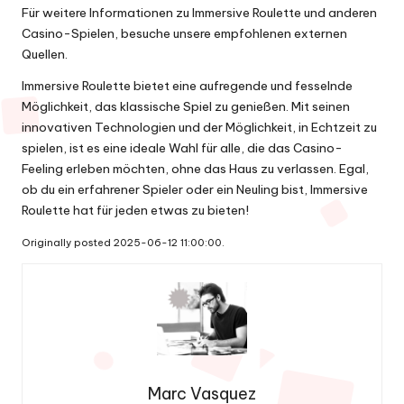
Für weitere Informationen zu Immersive Roulette und anderen
Casino-Spielen, besuche unsere empfohlenen externen
Quellen.
Immersive Roulette bietet eine aufregende und fesselnde
Möglichkeit, das klassische Spiel zu genießen. Mit seinen
innovativen Technologien und der Möglichkeit, in Echtzeit zu
spielen, ist es eine ideale Wahl für alle, die das Casino-
Feeling erleben möchten, ohne das Haus zu verlassen. Egal,
ob du ein erfahrener Spieler oder ein Neuling bist, Immersive
Roulette hat für jeden etwas zu bieten!
Originally posted 2025-06-12 11:00:00.
Marc Vasquez