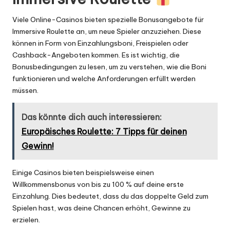
Viele Online-Casinos bieten spezielle Bonusangebote für
Immersive Roulette an, um neue Spieler anzuziehen. Diese
können in Form von Einzahlungsboni, Freispielen oder
Cashback-Angeboten kommen. Es ist wichtig, die
Bonusbedingungen zu lesen, um zu verstehen, wie die Boni
funktionieren und welche Anforderungen erfüllt werden
müssen.
Das könnte dich auch interessieren:
Europäisches Roulette: 7 Tipps für deinen
Gewinn!
Einige Casinos bieten beispielsweise einen
Willkommensbonus von bis zu 100 % auf deine erste
Einzahlung. Dies bedeutet, dass du das doppelte Geld zum
Spielen hast, was deine Chancen erhöht, Gewinne zu
erzielen.