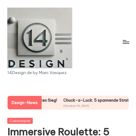
Skip
to
content
1
14Design.de by Marc Vasquez
4
D
fekten Sieg!
Chuck-a-Luck: 5 spannende Strategien für deinen Gewin
e
Design-News
Oktober 16, 2025
s
Posted
Casinospiel
i
in
Immersive Roulette: 5