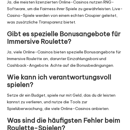
Ja, die meisten lizenzierten Online-Casinos nutzen RNG-
Software, um die Fairness ihrer Spiele zu gewährleisten. Live-
Casino-Spiele werden von einem echten Croupier geleitet,
was zusätzliche Transparenz bietet.
Gibt es spezielle Bonusangebote für
Immersive Roulette?
Ja, viele Online-Casinos bieten spezielle Bonusangebote für
Immersive Roulette an, darunter Einzahlungsboni und
Cashback-Angebote. Achte auf die Bonusbedingungen.
Wie kann ich verantwortungsvoll
spielen?
Setze dir ein Budget, spiele nur mit Geld, das du dir leisten
kannst zu verlieren, und nutze die Tools zur
Spielüberwachung, die viele Online-Casinos anbieten.
Was sind die häufigsten Fehler beim
Roulette-Spielen?