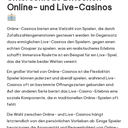
Online- und Live-Casinos
Online-Casinos bieten eine Vielzahl von Spielen, die durch
Zufallszahlengeneratoren gesteuert werden. Im Gegensatz
dazu ermöglichen Live-Casinos den Spielern, gegen einen
echten Croupier zu spielen, was ein realistischeres Erlebnis
schafft. Immersive Roulette ist ein Beispiel für ein Live-Spiel,
das die Vorteile beider Welten vereint.
Ein großer Vorteil von Online-Casinos ist die Flexibilität.
Spieler können jederzeit und überall spielen, während Live-
Casinos oft an bestimmte Öffnungszeiten gebunden sind.
Auf der anderen Seite bietet das Live-Casino-Erlebnis eine
soziale Komponente, die in traditionellen Online-Spielen oft
fehlt.
Die Wahl zwischen Online- und Live-Casinos hängt
letztendlich von den persönlichen Vorlieben ab. Einige Spieler
bevorzugen die Anonymität und Bequemlichkeit von Online-