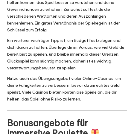
helfen können, das Spiel besser zu verstehen und deine
Gewinnchancen zu erhöhen. Zunächst solltest du die
verschiedenen Wettarten und deren Auszahlungen
kennenlernen. Ein gutes Verständnis der Spielregeln ist der
Schlüssel zum Erfolg.
Ein weiterer wichtiger Tipp ist, ein Budget festzulegen und
dich daran zu halten. Überlege dir im Voraus, wie viel Geld du
bereit bist zu spielen, und bleibe innerhalb dieser Grenzen.
Glücksspiel kann süchtig machen, daher ist es wichtig,
verantwortungsbewusst zu spielen.
Nutze auch das Übungsangebot vieler Online-Casinos, um
deine Fähigkeiten zu verbessern, bevor du um echtes Geld
spielst. Viele Casinos bieten kostenlose Spiele an, die dir
helfen, das Spiel ohne Risiko zu lernen.
Bonusangebote für
Immersive Roulette