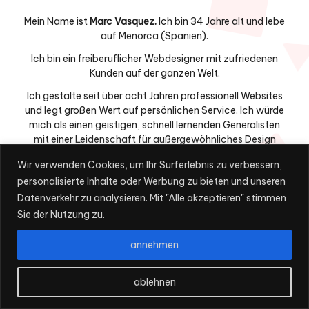
Mein Name ist
Marc Vasquez.
Ich bin 34 Jahre alt und lebe
auf Menorca (Spanien).
Ich bin ein freiberuflicher Webdesigner mit zufriedenen
Kunden auf der ganzen Welt.
Ich gestalte seit über acht Jahren professionell Websites
und legt großen Wert auf persönlichen Service. Ich würde
mich als einen geistigen, schnell lernenden Generalisten
mit einer Leidenschaft für außergewöhnliches Design
beschreiben.
Wir verwenden Cookies, um Ihr Surferlebnis zu verbessern,
Mehr über mich…
personalisierte Inhalte oder Werbung zu bieten und unseren
Datenverkehr zu analysieren. Mit "Alle akzeptieren" stimmen
Sie der Nutzung zu.
annehmen
Tags:
Casino
Glücksspiel
Spiele
Unterhaltung
ablehnen
Virtual Reality