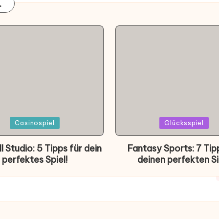
.
d
Posted
Casinospiel
Glücksspiel
in
l Studio: 5 Tipps für dein
Fantasy Sports: 7 Tip
perfektes Spiel!
deinen perfekten Si