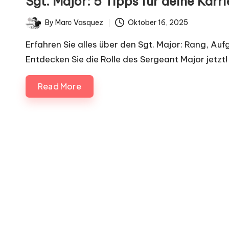
Sgt. Major: 5 Tipps für deine Karri
i
By
Marc Vasquez
Oktober 16, 2025
g
Posted
by
Erfahren Sie alles über den Sgt. Major: Rang, Au
n
Entdecken Sie die Rolle des Sergeant Major jetzt!
.
Read More
d
e