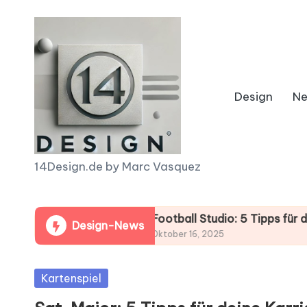
Skip
to
content
Design
N
1
14Design.de by Marc Vasquez
4
r deinen Gewinn!
D
Football Studio: 5 Tipps für dein perfe
Design-News
Oktober 16, 2025
e
Posted
Kartenspiel
s
in