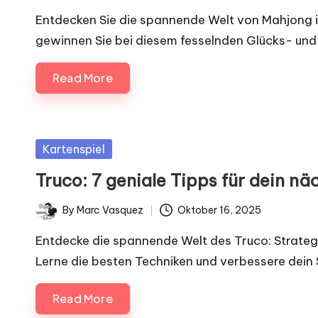
by
Entdecken Sie die spannende Welt von Mahjong im
gewinnen Sie bei diesem fesselnden Glücks- und
Read More
Posted
Kartenspiel
in
Truco: 7 geniale Tipps für dein näc
By
Marc Vasquez
Oktober 16, 2025
Posted
by
Entdecke die spannende Welt des Truco: Strategie
Lerne die besten Techniken und verbessere dein S
Read More