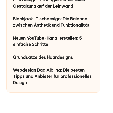
Gestaltung auf der Leinwand
Blackjack-Tischdesign: Die Balance
zwischen Ästhetik und Funktionalität
Neuen YouTube-Kanal erstellen: 5
einfache Schritte
Grundsätze des Haardesigns
Webdesign Bad Aibling: Die besten
Tipps und Anbieter für professionelles
Design