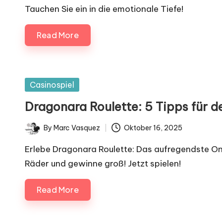
Tauchen Sie ein in die emotionale Tiefe!
Read More
Posted
Casinospiel
in
Dragonara Roulette: 5 Tipps für de
By
Marc Vasquez
Oktober 16, 2025
Posted
by
Erlebe Dragonara Roulette: Das aufregendste Onli
Räder und gewinne groß! Jetzt spielen!
Read More