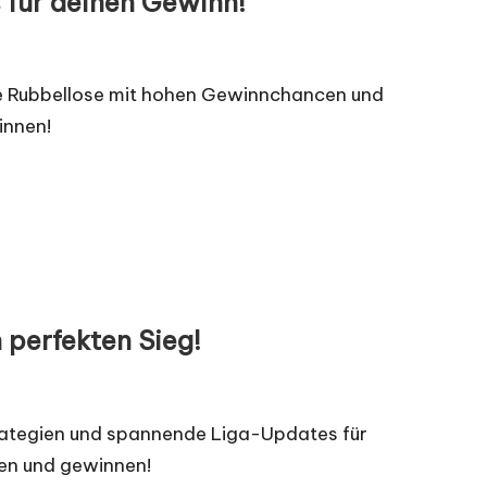
 für deinen Gewinn!
e Rubbellose mit hohen Gewinnchancen und
innen!
 perfekten Sieg!
trategien und spannende Liga-Updates für
elen und gewinnen!