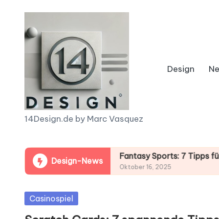
Skip
to
content
Design
N
1
14Design.de by Marc Vasquez
4
r deinen Gewinn!
D
Fantasy Sports: 7 Tipps für deinen per
Design-News
Oktober 16, 2025
e
Posted
Casinospiel
s
in