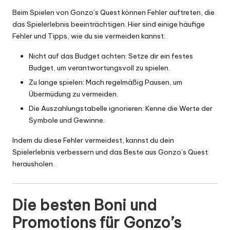
Beim Spielen von Gonzo’s Quest können Fehler auftreten, die
das Spielerlebnis beeinträchtigen. Hier sind einige häufige
Fehler und Tipps, wie du sie vermeiden kannst:
Nicht auf das Budget achten: Setze dir ein festes
Budget, um verantwortungsvoll zu spielen.
Zu lange spielen: Mach regelmäßig Pausen, um
Übermüdung zu vermeiden.
Die Auszahlungstabelle ignorieren: Kenne die Werte der
Symbole und Gewinne.
Indem du diese Fehler vermeidest, kannst du dein
Spielerlebnis verbessern und das Beste aus Gonzo’s Quest
herausholen.
Die besten Boni und
Promotions für Gonzo’s