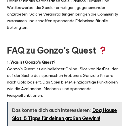
Darüber hinaus veranstalten viele Casinos Turniere und
Wettbewerbe, die Spieler ermutigen, gegeneinander
anzutreten. Solche Veranstaltungen bringen die Community
zusammen und schaffen spannende Erlebnisse für alle
Beteiligten.
FAQ zu Gonzo’s Quest
1. Was ist Gonzo’s Quest?
Gonzo’s Quest ist ein beliebter Online-Slot von NetEnt, der
auf der Suche des spanischen Eroberers Gonzalo Pizarro
nach Gold basiert. Das Spiel bietet einzigartige Funktionen
wie die Avalanche-Mechanik und spannende
Freispielfunktionen.
Das könnte dich auch interessieren:
Dog House
Slot: 5 Tipps für deinen großen Gewinn!