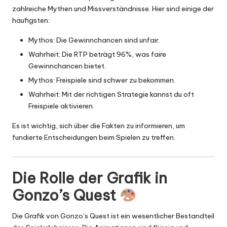
zahlreiche Mythen und Missverständnisse. Hier sind einige der
häufigsten:
Mythos: Die Gewinnchancen sind unfair.
Wahrheit: Die RTP beträgt 96%, was faire
Gewinnchancen bietet.
Mythos: Freispiele sind schwer zu bekommen.
Wahrheit: Mit der richtigen Strategie kannst du oft
Freispiele aktivieren.
Es ist wichtig, sich über die Fakten zu informieren, um
fundierte Entscheidungen beim Spielen zu treffen.
Die Rolle der Grafik in
Gonzo’s Quest
Die Grafik von Gonzo’s Quest ist ein wesentlicher Bestandteil