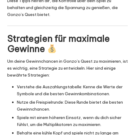
Diese Tipps helfen dir, die Kontrolle über dein Spiel zu
behalten und gleichzeitig die Spannung zu genießen, die
Gonzo’s Quest bietet.
Strategien für maximale
Gewinne
Um deine Gewinnchancen in Gonzo’s Quest zu maximieren, ist
es wichtig, eine Strategie zu entwickeln. Hier sind einige
bewährte Strategien:
Verstehe die Auszahlungstabelle: Kenne die Werte der
Symbole und die besten Gewinnkombinationen.
Nutze die Freispielrunde: Diese Runde bietet die besten
Gewinnchancen.
Spiele mit einem höheren Einsatz, wenn du dich sicher
fühlst, um die Multiplikatoren zu maximieren.
Behalte eine kühle Kopf und spiele nicht zu lange am