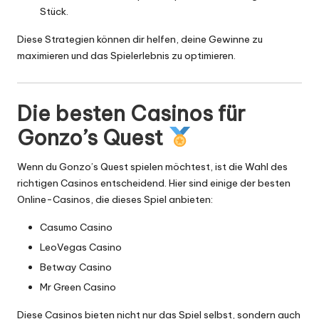
Stück.
Diese Strategien können dir helfen, deine Gewinne zu
maximieren und das Spielerlebnis zu optimieren.
Die besten Casinos für
Gonzo’s Quest
Wenn du Gonzo’s Quest spielen möchtest, ist die Wahl des
richtigen Casinos entscheidend. Hier sind einige der besten
Online-Casinos
, die dieses Spiel anbieten:
Casumo Casino
LeoVegas Casino
Betway Casino
Mr Green Casino
Diese Casinos bieten nicht nur das Spiel selbst, sondern auch