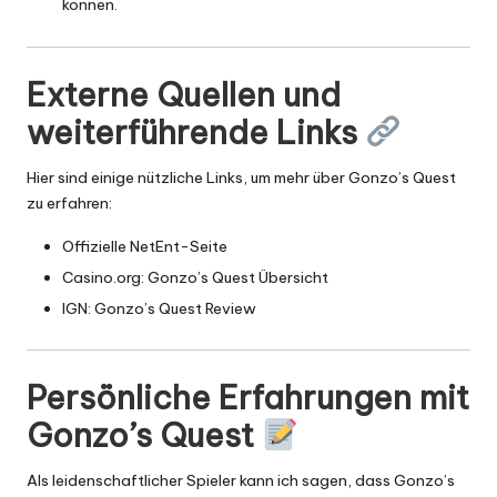
können.
Externe Quellen und
weiterführende Links
Hier sind einige nützliche Links, um mehr über Gonzo’s Quest
zu erfahren:
Offizielle NetEnt-Seite
Casino.org: Gonzo’s Quest Übersicht
IGN: Gonzo’s Quest Review
Persönliche Erfahrungen mit
Gonzo’s Quest
Als leidenschaftlicher Spieler kann ich sagen, dass Gonzo’s