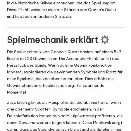
in die historische Kulisse eintauchen, die das Spiel umgibt.
Diese Erzählweise ist eine der Stärken von Gonzo’s Quest
und hebt es von anderen Slots ab.
Spielmechanik erklärt
Die Spielmechanik von Gonzo’s Quest basiert auf einem 5×3-
Raster mit 20 Gewinnlinien. Die Avalanche-Funktion ist das
Herzstück des Spiels. Wenn du eine Gewinnkombination
landest, explodieren die gewinnenden Symbole und Platz für
neue Symbole, die von oben nachrücken. Dies erhöht die
Gewinnchancen erheblich und sorgt für spannende
Momente!
Zusätzlich gibt es die Freispielrunde, die aktiviert wird, wenn
drei oder mehr Scatter-Symbole erscheinen. In der
Freispielfunktion kannst du von Multiplikatoren profitieren, die
deine Gewinne weiter steigern können. Diese Mechanik sorgt
dafür, dass das Spiel dynamisch bleibt und die Spieler immer