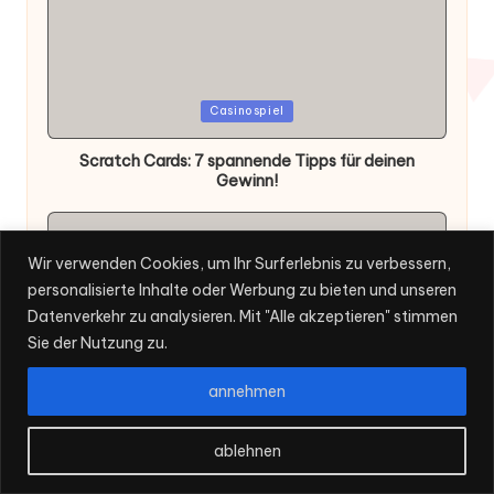
Posted
Casinospiel
in
Scratch Cards: 7 spannende Tipps für deinen
Gewinn!
Wir verwenden Cookies, um Ihr Surferlebnis zu verbessern,
personalisierte Inhalte oder Werbung zu bieten und unseren
Datenverkehr zu analysieren. Mit "Alle akzeptieren" stimmen
Sie der Nutzung zu.
Posted
Glücksspiel
annehmen
in
Fantasy Sports: 7 Tipps für deinen perfekten Sieg!
ablehnen