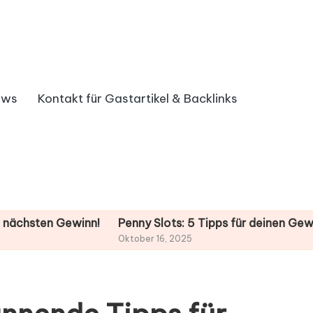
ews
Kontakt für Gastartikel & Backlinks
Gewinn!
Penny Slots: 5 Tipps für deinen Gewinn! Entdeck
Oktober 16, 2025