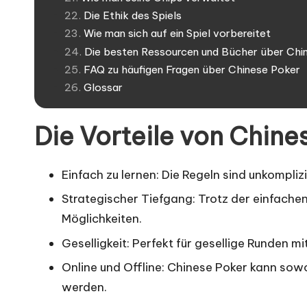
Die Ethik des Spiels
Wie man sich auf ein Spiel vorbereitet
Die besten Ressourcen und Bücher über Chi
FAQ zu häufigen Fragen über Chinese Poker
Glossar
Die Vorteile von Chine
Einfach zu lernen: Die Regeln sind unkomplizi
Strategischer Tiefgang: Trotz der einfachen
Möglichkeiten.
Geselligkeit: Perfekt für gesellige Runden mi
Online und Offline: Chinese Poker kann sowo
werden.