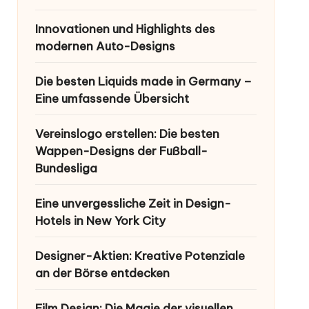
Innovationen und Highlights des
modernen Auto-Designs
Die besten Liquids made in Germany –
Eine umfassende Übersicht
Vereinslogo erstellen: Die besten
Wappen-Designs der Fußball-
Bundesliga
Eine unvergessliche Zeit in Design-
Hotels in New York City
Designer-Aktien: Kreative Potenziale
an der Börse entdecken
Film Design: Die Magie der visuellen