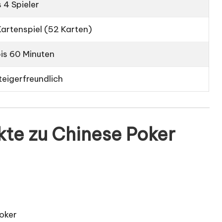
s 4 Spieler
Kartenspiel (52 Karten)
is 60 Minuten
teigerfreundlich
kte zu Chinese Poker
oker