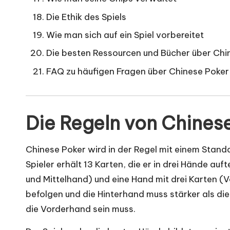
Die Ethik des Spiels
Wie man sich auf ein Spiel vorbereitet
Die besten Ressourcen und Bücher über Chi
FAQ zu häufigen Fragen über Chinese Poker
Die Regeln von Chines
Chinese Poker wird in der Regel mit einem Stand
Spieler erhält 13 Karten, die er in drei Hände au
und Mittelhand) und eine Hand mit drei Karten 
befolgen und die Hinterhand muss stärker als die
die Vorderhand sein muss.