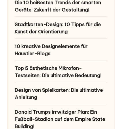
Die 10 heißesten Trends der smarten
Geräte: Zukunft der Gestaltung!
Stadtkarten-Design: 10 Tipps für die
Kunst der Orientierung
10 kreative Designelemente für
Haustier-Blogs
Top 5 ästhetische Mikrofon-
Testseiten: Die ultimative Bedeutung!
Design von Spielkarten: Die ultimative
Anleitung
Donald Trumps irrwitziger Plan: Ein
Fußball-Stadion auf dem Empire State
Building!