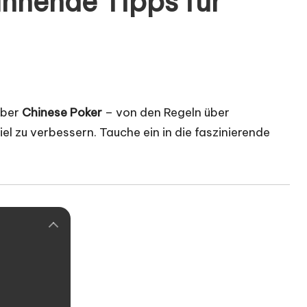
annende Tipps für
über
Chinese Poker
– von den Regeln über
piel zu verbessern. Tauche ein in die faszinierende