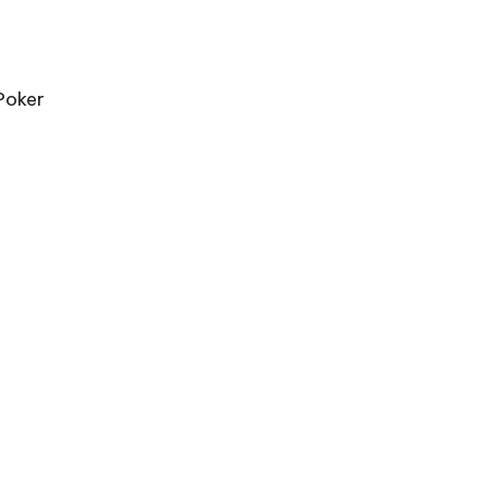
Poker