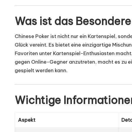
Was ist das Besondere
Chinese Poker ist nicht nur ein
Kartenspiel
, sonde
Glück vereint. Es bietet eine einzigartige Misch
Favoriten unter Kartenspiel-Enthusiasten macht.
gegen Online-Gegner anzutreten, macht es zu eine
gespielt werden kann.
Wichtige Informationen
Aspekt
Deta