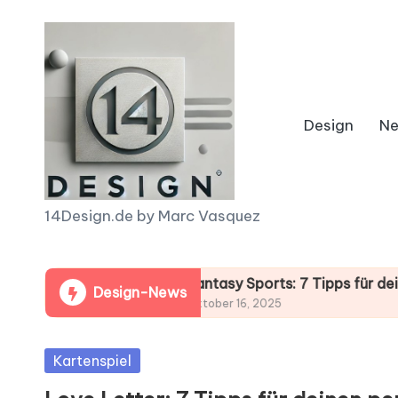
Skip
to
content
Design
N
1
14Design.de by Marc Vasquez
4
 deinen Gewinn!
D
Fantasy Sports: 7 Tipps für deinen perf
Design-News
Oktober 16, 2025
e
Posted
Kartenspiel
s
in