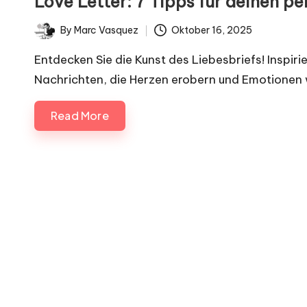
Love Letter: 7 Tipps für deinen pe
i
By
Marc Vasquez
Oktober 16, 2025
g
Posted
by
Entdecken Sie die Kunst des Liebesbriefs! Inspir
n
Nachrichten, die Herzen erobern und Emotionen
.
Read More
d
e