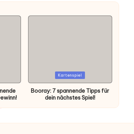
Posted
Kartenspiel
in
nnende
Booray: 7 spannende Tipps für
Gewinn!
dein nächstes Spiel!