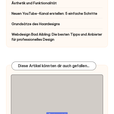
Ästhetik und Funktionalität
Neuen YouTube-Kanal erstellen: 5 einfache Schritte
Grundsätze des Haardesigns
Webdesign Bad Aibling: Die besten Tipps und Anbieter
für professionelles Design
Diese Artikel könnten dir auch gefallen...