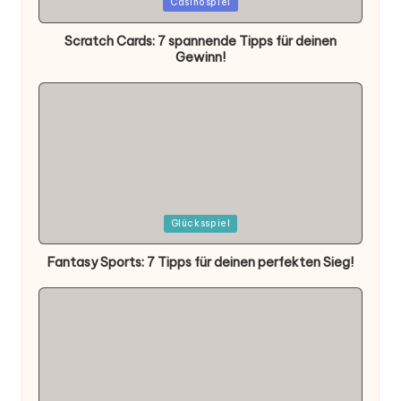
Posted
Casinospiel
in
Scratch Cards: 7 spannende Tipps für deinen
Gewinn!
Posted
Glücksspiel
in
Fantasy Sports: 7 Tipps für deinen perfekten Sieg!