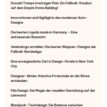
Donald Trumps irrwitziger Plan: Ein Fußball-Stadion
auf dem Empire State Building!
Innovationen und Highlights des modernen Auto-
Designs
Die besten Liquids made in Germany – Eine
umfassende Übersicht
Vereinslogo erstellen: Die besten Wappen-Designs der
Fußball-Bundesliga
Eine unvergessliche Zeit in Design-Hotels in New York
City
Designer-Aktien: Kreative Potenziale an der Börse
entdecken
Film Design: Die Magie der visuellen Gestaltung auf der
Leinwand
Blackjack-Tischdesign: Die Balance zwischen