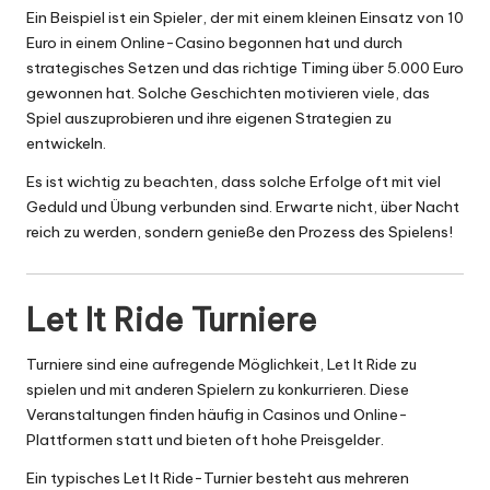
Ein Beispiel ist ein Spieler, der mit einem kleinen Einsatz von 10
Euro in einem Online-Casino begonnen hat und durch
strategisches Setzen und das richtige Timing über 5.000 Euro
gewonnen hat. Solche Geschichten motivieren viele, das
Spiel auszuprobieren und ihre eigenen Strategien zu
entwickeln.
Es ist wichtig zu beachten, dass solche Erfolge oft mit viel
Geduld und Übung verbunden sind. Erwarte nicht, über Nacht
reich zu werden, sondern genieße den Prozess des Spielens!
Let It Ride Turniere
Turniere sind eine aufregende Möglichkeit, Let It Ride zu
spielen und mit anderen Spielern zu konkurrieren. Diese
Veranstaltungen finden häufig in Casinos und Online-
Plattformen statt und bieten oft hohe Preisgelder.
Ein typisches Let It Ride-Turnier besteht aus mehreren