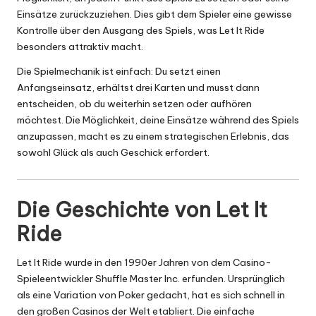
Einsätze zurückzuziehen. Dies gibt dem Spieler eine gewisse
Kontrolle über den Ausgang des Spiels, was Let It Ride
besonders attraktiv macht.
Die Spielmechanik ist einfach: Du setzt einen
Anfangseinsatz, erhältst drei Karten und musst dann
entscheiden, ob du weiterhin setzen oder aufhören
möchtest. Die Möglichkeit, deine Einsätze während des Spiels
anzupassen, macht es zu einem strategischen Erlebnis, das
sowohl Glück als auch Geschick erfordert.
Die Geschichte von Let It
Ride
Let It Ride wurde in den 1990er Jahren von dem Casino-
Spieleentwickler Shuffle Master Inc. erfunden. Ursprünglich
als eine Variation von Poker gedacht, hat es sich schnell in
den großen Casinos der Welt etabliert. Die einfache