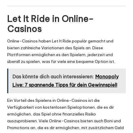
Let It Ride in Online-
Casinos
Online-Casinos haben Let It Ride populär gemacht und
bieten zahlreiche Variationen des Spiels an. Diese
Plattformen ermöglichen es den Spielern, jederzeit und
überall zu spielen, was für viele eine bequeme Option ist.
Das könnte dich auch interessieren:
Monopoly
Live: 7 spannende Tipps für dein Gewinnspiel!
Ein Vorteil des Spielens in Online-Casinos ist die
Verfügbarkeit von kostenlosen Spieloptionen, die es dir
ermöglichen, das Spiel ohne finanzielles Risiko
auszuprobieren. Viele Online-Casinos bieten auch Boni und
Promotions an, die es dir ermöglichen, mit zusätzlichem Geld