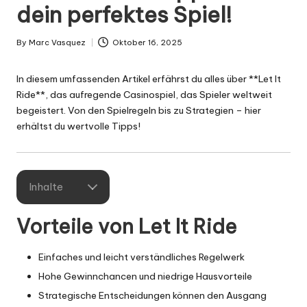
g
dein perfektes Spiel!
n
.
By
Marc Vasquez
Oktober 16, 2025
Posted
by
d
In diesem umfassenden Artikel erfährst du alles über **Let It
e
Ride**, das aufregende Casinospiel, das Spieler weltweit
begeistert. Von den Spielregeln bis zu Strategien – hier
erhältst du wertvolle Tipps!
Inhalte
Vorteile von Let It Ride
Einfaches und leicht verständliches Regelwerk
Hohe Gewinnchancen und niedrige Hausvorteile
Strategische Entscheidungen können den Ausgang