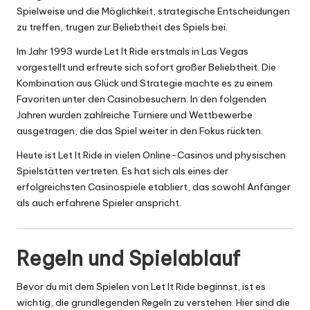
Spielweise und die Möglichkeit, strategische Entscheidungen
zu treffen, trugen zur Beliebtheit des Spiels bei.
Im Jahr 1993 wurde Let It Ride erstmals in Las Vegas
vorgestellt und erfreute sich sofort großer Beliebtheit. Die
Kombination aus Glück und Strategie machte es zu einem
Favoriten unter den Casinobesuchern. In den folgenden
Jahren wurden zahlreiche Turniere und Wettbewerbe
ausgetragen, die das Spiel weiter in den Fokus rückten.
Heute ist Let It Ride in vielen Online-Casinos und physischen
Spielstätten vertreten. Es hat sich als eines der
erfolgreichsten
Casinospiele
etabliert, das sowohl Anfänger
als auch erfahrene Spieler anspricht.
Regeln und Spielablauf
Bevor du mit dem Spielen von Let It Ride beginnst, ist es
wichtig, die grundlegenden Regeln zu verstehen. Hier sind die