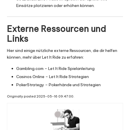
Einsätze platzieren oder erhöhen können.
Externe Ressourcen und
Links
Hier sind einige nützliche externe Ressourcen, die dir helfen
können, mehr über Let It Ride zu erfahren:
Gambling.com – Let It Ride Spielanleitung
Casinos Online – Let It Ride Strategien
PokerStrategy – Pokerhände und Strategien
Originally posted 2025-05-16 09:47:00.