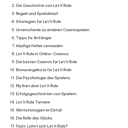
Die Geschichte von Let It Ride
Regeln und Spielablauf
Strategien für Let It Ride
Unterschiede zu anderen Casinospielen
Tipps für Anfänger
Häufige Fehler vermeiden
Let It Ride in
Online-Casinos
Die besten Casinos für Let It Ride
Bonusangebote für Let It Ride
Die Psychologie des Spielens
Mythen über Let It Ride
Erfolgsgeschichten von Spielern
Let It Ride Turniere
Wettstrategien im Detail
Die Rolle des Glücks
Fazit: Lohnt sich Let It Ride?