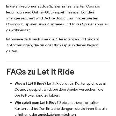
In vielen Regionen ist das Spielen in lizenzierten Casinos
legal, während Online-Glücksspiel in einigen Ländern
strenger reguliert wird. Achte darauf, nur in lizenzierten
Casinos zu spielen, um ein sicheres und faires Spielerlebnis zu
gewährleisten.
Informiere dich auch über die Altersgrenzen und andere
Anforderungen, die für das Glücksspiel in deiner Region
gelten.
FAQs zu Let It Ride
Was ist Let It Ride?
Let It Ride ist ein Kartenspiel, das in
Casinos gespielt wird, bei dem Spieler versuchen, die
beste Pokerhand zu bilden.
Wie spielt man Let It Ride?
Spieler setzen, erhalten
Karten und treffen Entscheidungen, ob sie ihren Einsatz
erhöhen oder zurückziehen möchten.