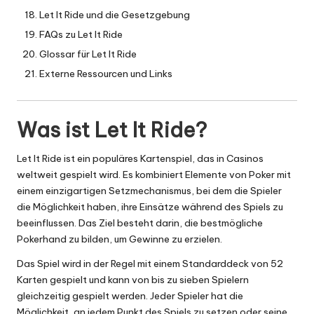
Let It Ride und die Gesetzgebung
FAQs zu Let It Ride
Glossar für Let It Ride
Externe Ressourcen und Links
Was ist Let It Ride?
Let It Ride ist ein populäres Kartenspiel, das in Casinos
weltweit gespielt wird. Es kombiniert Elemente von Poker mit
einem einzigartigen Setzmechanismus, bei dem die Spieler
die Möglichkeit haben, ihre Einsätze während des Spiels zu
beeinflussen. Das Ziel besteht darin, die bestmögliche
Pokerhand zu bilden, um Gewinne zu erzielen.
Das Spiel wird in der Regel mit einem Standarddeck von 52
Karten
gespielt und kann von bis zu sieben Spielern
gleichzeitig gespielt werden. Jeder Spieler hat die
Möglichkeit, an jedem Punkt des Spiels zu setzen oder seine