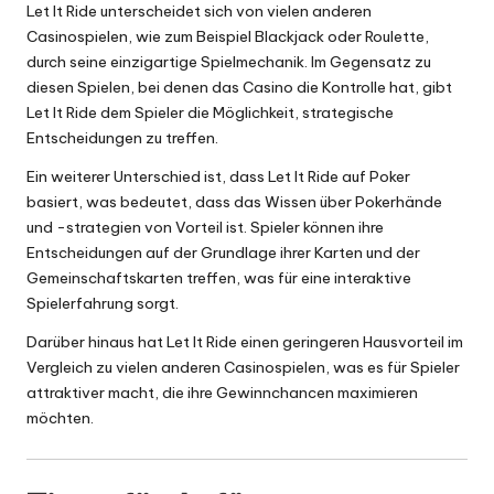
Let It Ride unterscheidet sich von vielen anderen
Casinospielen, wie zum Beispiel
Blackjack
oder Roulette,
durch seine einzigartige Spielmechanik. Im Gegensatz zu
diesen Spielen, bei denen das Casino die Kontrolle hat, gibt
Let It Ride dem Spieler die Möglichkeit, strategische
Entscheidungen zu treffen.
Ein weiterer Unterschied ist, dass Let It Ride auf Poker
basiert, was bedeutet, dass das Wissen über Pokerhände
und -strategien von Vorteil ist. Spieler können ihre
Entscheidungen auf der Grundlage ihrer Karten und der
Gemeinschaftskarten treffen, was für eine interaktive
Spielerfahrung sorgt.
Darüber hinaus hat Let It Ride einen geringeren Hausvorteil im
Vergleich zu vielen anderen Casinospielen, was es für Spieler
attraktiver macht, die ihre Gewinnchancen maximieren
möchten.