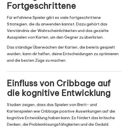
Fortgeschrittene
Für erfahrene Spieler gibt es viele fortgeschrittene
Strategien, die du anwenden kannst. Dazu gehört das
Verständnis der Wahrscheinlichkeiten und das gezielte
Ausspielen von Karten, um den Gegner zu überlisten.
Das ständige Überwachen der Karten, die bereits gespielt
wurden, kann dir helfen, deine Entscheidungen zu optimieren
und die besten Züge zu machen.
Einfluss von Cribbage auf
die kognitive Entwicklung
Studien zeigen, dass das Spielen von Brett- und
Kartenspielen
wie Cribbage positive Auswirkungen auf die
kognitive Entwicklung haben kann. Es fördert das kritische
Denken, die Problemlösungsfähigkeiten und die Geduld.