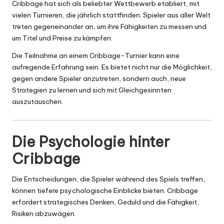
Cribbage hat sich als beliebter Wettbewerb etabliert, mit
vielen Turnieren, die jährlich stattfinden. Spieler aus aller Welt
treten gegeneinander an, um ihre Fähigkeiten zu messen und
um Titel und Preise zu kämpfen.
Die Teilnahme an einem Cribbage-Turnier kann eine
aufregende Erfahrung sein. Es bietet nicht nur die Möglichkeit,
gegen andere Spieler anzutreten, sondern auch, neue
Strategien zu lernen und sich mit Gleichgesinnten
auszutauschen.
Die Psychologie hinter
Cribbage
Die Entscheidungen, die Spieler während des Spiels treffen,
können tiefere psychologische Einblicke bieten. Cribbage
erfordert strategisches Denken, Geduld und die Fähigkeit,
Risiken abzuwägen.