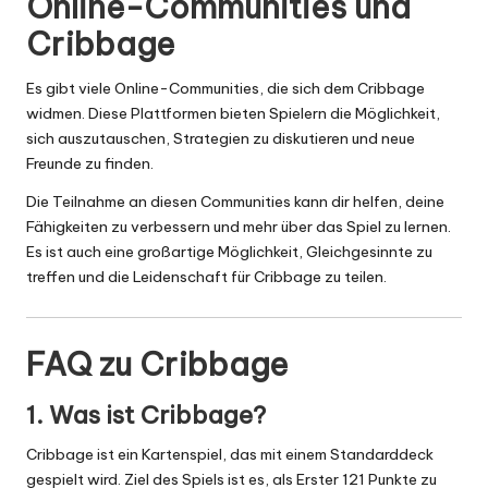
Online-Communities und
Cribbage
Es gibt viele Online-Communities, die sich dem Cribbage
widmen. Diese Plattformen bieten Spielern die Möglichkeit,
sich auszutauschen, Strategien zu diskutieren und neue
Freunde zu finden.
Die Teilnahme an diesen Communities kann dir helfen, deine
Fähigkeiten zu verbessern und mehr über das Spiel zu lernen.
Es ist auch eine großartige Möglichkeit, Gleichgesinnte zu
treffen und die Leidenschaft für Cribbage zu teilen.
FAQ zu Cribbage
1. Was ist Cribbage?
Cribbage ist ein Kartenspiel, das mit einem Standarddeck
gespielt wird. Ziel des Spiels ist es, als Erster 121 Punkte zu