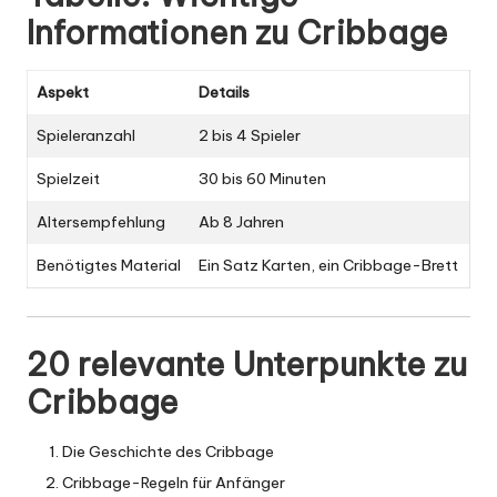
Informationen zu Cribbage
Aspekt
Details
Spieleranzahl
2 bis 4 Spieler
Spielzeit
30 bis 60 Minuten
Altersempfehlung
Ab 8 Jahren
Benötigtes Material
Ein Satz Karten, ein Cribbage-Brett
20 relevante Unterpunkte zu
Cribbage
Die Geschichte des Cribbage
Cribbage-Regeln für Anfänger