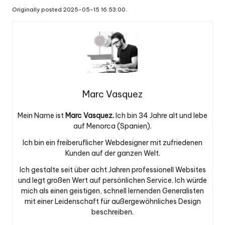
Originally posted 2025-05-15 16:53:00.
Marc Vasquez
Mein Name ist
Marc Vasquez.
Ich bin 34 Jahre alt und lebe
auf Menorca (Spanien).
Ich bin ein freiberuflicher Webdesigner mit zufriedenen
Kunden auf der ganzen Welt.
Ich gestalte seit über acht Jahren professionell Websites
und legt großen Wert auf persönlichen Service. Ich würde
mich als einen geistigen, schnell lernenden Generalisten
mit einer Leidenschaft für außergewöhnliches Design
beschreiben.