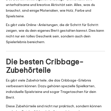
unterhaltsame und kreative Aktivität sein. Alles, was du
brauchst, sind einige Materialien, wie Holz, Farbe und
Spielsteine.
Es gibt viele Online-Anleitungen, die dir Schritt für Schritt
zeigen, wie du dein eigenes Brett gestalten kannst. Dies kann
nicht nur ein tolles Geschenk sein, sondern auch dein
Spielerlebnis bereichern.
Die besten Cribbage-
Zubehörteile
Es gibt viele Zubehörteile, die das Cribbage-Erlebnis
verbessern können. Dazu gehören spezielle
Spielkarten
,
individuelle Spielsteine und sogar Tragetaschen für dein
Brett.
Diese Zubehörteile sind nicht nur praktisch, sondern können