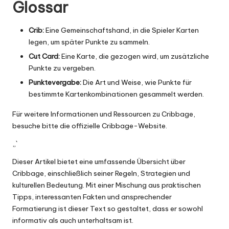
Glossar
Crib:
Eine Gemeinschaftshand, in die Spieler Karten
legen, um später Punkte zu sammeln.
Cut Card:
Eine Karte, die gezogen wird, um zusätzliche
Punkte zu vergeben.
Punktevergabe:
Die Art und Weise, wie Punkte für
bestimmte Kartenkombinationen gesammelt werden.
Für weitere Informationen und Ressourcen zu Cribbage,
besuche bitte die
offizielle Cribbage-Website
.
„`
Dieser Artikel bietet eine umfassende Übersicht über
Cribbage, einschließlich seiner Regeln, Strategien und
kulturellen Bedeutung. Mit einer Mischung aus praktischen
Tipps, interessanten Fakten und ansprechender
Formatierung ist dieser Text so gestaltet, dass er sowohl
informativ als auch unterhaltsam ist.