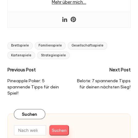
Mehr über mich…
Tags:
Brettspiele
Familienspiele
Gesellschaftsspiele
Kartenspiele
Strategiespiele
Post
Previous Post
Next Post
navigation
Pineapple Poker: 5
Belote: 7 spannende Tipps
spannende Tipps für dein
für deinen nächsten Sieg!
Spiel!
Suchen
Suchen