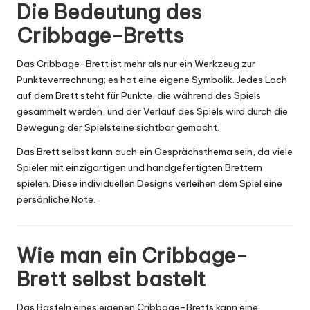
Die Bedeutung des
Cribbage-Bretts
Das Cribbage-Brett ist mehr als nur ein Werkzeug zur
Punkteverrechnung; es hat eine eigene Symbolik. Jedes Loch
auf dem Brett steht für Punkte, die während des Spiels
gesammelt werden, und der Verlauf des Spiels wird durch die
Bewegung der Spielsteine sichtbar gemacht.
Das Brett selbst kann auch ein Gesprächsthema sein, da viele
Spieler mit einzigartigen und handgefertigten Brettern
spielen. Diese individuellen Designs verleihen dem Spiel eine
persönliche Note.
Wie man ein Cribbage-
Brett selbst bastelt
Das Basteln eines eigenen Cribbage-Bretts kann eine