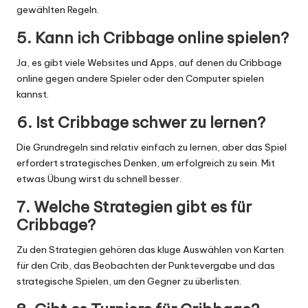
gewählten Regeln.
5. Kann ich Cribbage online spielen?
Ja, es gibt viele Websites und Apps, auf denen du Cribbage
online gegen andere Spieler oder den Computer spielen
kannst.
6. Ist Cribbage schwer zu lernen?
Die Grundregeln sind relativ einfach zu lernen, aber das Spiel
erfordert strategisches Denken, um erfolgreich zu sein. Mit
etwas Übung wirst du schnell besser.
7. Welche Strategien gibt es für
Cribbage?
Zu den Strategien gehören das kluge Auswählen von Karten
für den Crib, das Beobachten der Punktevergabe und das
strategische Spielen, um den Gegner zu überlisten.