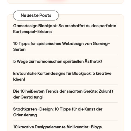
Neueste Posts
Gamedesign Blackjack: So erschaffst du das perfekte
Kartenspiel-Erlebnis
10 Tipps für spielerisches Webdesign von Gaming-
Seiten
5 Wege zur harmonischen spirituellen Ästhetik!
Erstaunliche Kartendesigns für Blackjack: 5 kreative
Ideen!
Die 10 heißesten Trends der smarten Geräte: Zukunft
der Gestaltung!
Stadtkarten-Design: 10 Tipps für die Kunst der
Orientierung
10 kreative Designelemente für Haustier-Blogs