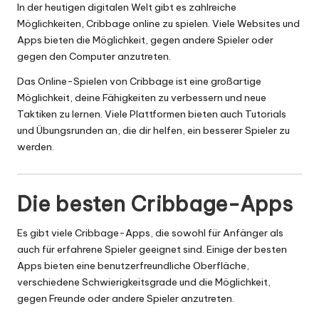
In der heutigen digitalen Welt gibt es zahlreiche
Möglichkeiten, Cribbage online zu spielen. Viele Websites und
Apps bieten die Möglichkeit, gegen andere Spieler oder
gegen den Computer anzutreten.
Das Online-Spielen von Cribbage ist eine großartige
Möglichkeit, deine Fähigkeiten zu verbessern und neue
Taktiken zu lernen. Viele Plattformen bieten auch Tutorials
und Übungsrunden an, die dir helfen, ein besserer Spieler zu
werden.
Die besten Cribbage-Apps
Es gibt viele Cribbage-Apps, die sowohl für Anfänger als
auch für erfahrene Spieler geeignet sind. Einige der besten
Apps bieten eine benutzerfreundliche Oberfläche,
verschiedene Schwierigkeitsgrade und die Möglichkeit,
gegen Freunde oder andere Spieler anzutreten.