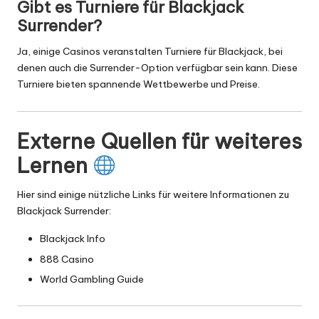
Gibt es Turniere für Blackjack
Surrender?
Ja, einige Casinos veranstalten Turniere für Blackjack, bei
denen auch die Surrender-Option verfügbar sein kann. Diese
Turniere bieten spannende Wettbewerbe und Preise.
Externe Quellen für weiteres
Lernen
Hier sind einige nützliche Links für weitere Informationen zu
Blackjack Surrender:
Blackjack Info
888 Casino
World Gambling Guide