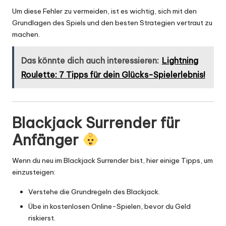
Um diese Fehler zu vermeiden, ist es wichtig, sich mit den
Grundlagen des Spiels und den besten Strategien vertraut zu
machen.
Das könnte dich auch interessieren:
Lightning
Roulette: 7 Tipps für dein Glücks-Spielerlebnis!
Blackjack Surrender für
Anfänger
Wenn du neu im Blackjack Surrender bist, hier einige Tipps, um
einzusteigen:
Verstehe die Grundregeln des Blackjack.
Übe in kostenlosen Online-Spielen, bevor du Geld
riskierst.