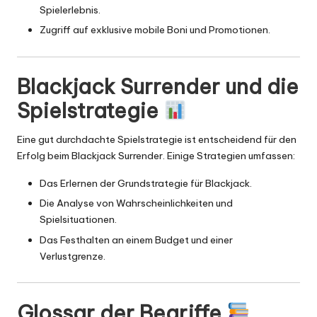
Spielerlebnis.
Zugriff auf exklusive mobile Boni und Promotionen.
Blackjack Surrender und die
Spielstrategie
Eine gut durchdachte Spielstrategie ist entscheidend für den
Erfolg beim Blackjack Surrender. Einige Strategien umfassen:
Das Erlernen der Grundstrategie für Blackjack.
Die Analyse von Wahrscheinlichkeiten und
Spielsituationen.
Das Festhalten an einem Budget und einer
Verlustgrenze.
Glossar der Begriffe