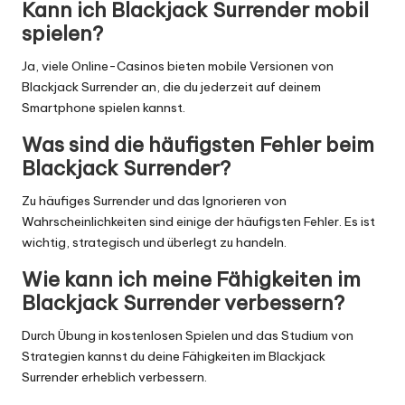
Kann ich Blackjack Surrender mobil
spielen?
Ja, viele Online-Casinos bieten mobile Versionen von
Blackjack Surrender an, die du jederzeit auf deinem
Smartphone spielen kannst.
Was sind die häufigsten Fehler beim
Blackjack Surrender?
Zu häufiges Surrender und das Ignorieren von
Wahrscheinlichkeiten sind einige der häufigsten Fehler. Es ist
wichtig, strategisch und überlegt zu handeln.
Wie kann ich meine Fähigkeiten im
Blackjack Surrender verbessern?
Durch Übung in kostenlosen Spielen und das Studium von
Strategien kannst du deine Fähigkeiten im Blackjack
Surrender erheblich verbessern.