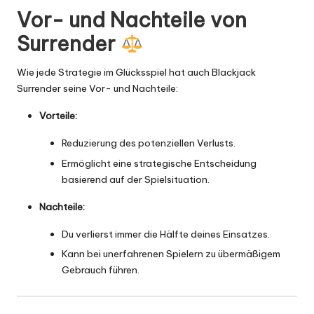
Vor- und Nachteile von
Surrender
Wie jede Strategie im Glücksspiel hat auch Blackjack
Surrender seine Vor- und Nachteile:
Vorteile:
Reduzierung des potenziellen Verlusts.
Ermöglicht eine strategische Entscheidung
basierend auf der Spielsituation.
Nachteile:
Du verlierst immer die Hälfte deines Einsatzes.
Kann bei unerfahrenen Spielern zu übermäßigem
Gebrauch führen.