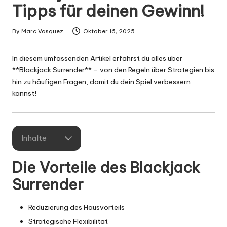
g
Tipps für deinen Gewinn!
n
.
By
Marc Vasquez
Oktober 16, 2025
Posted
by
d
In diesem umfassenden Artikel erfährst du alles über
e
**Blackjack Surrender** – von den Regeln über Strategien bis
hin zu häufigen Fragen, damit du dein Spiel verbessern
kannst!
Inhalte
Die Vorteile des Blackjack
Surrender
Reduzierung des Hausvorteils
Strategische Flexibilität