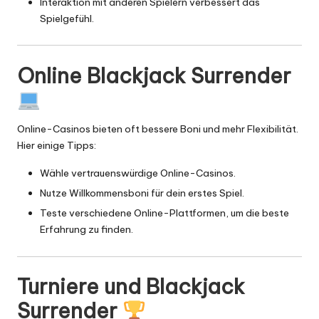
Interaktion mit anderen Spielern verbessert das
Spielgefühl.
Online Blackjack Surrender
Online-Casinos
bieten oft bessere Boni und mehr Flexibilität.
Hier einige Tipps:
Wähle vertrauenswürdige Online-Casinos.
Nutze Willkommensboni für dein erstes Spiel.
Teste verschiedene Online-Plattformen, um die beste
Erfahrung zu finden.
Turniere und Blackjack
Surrender