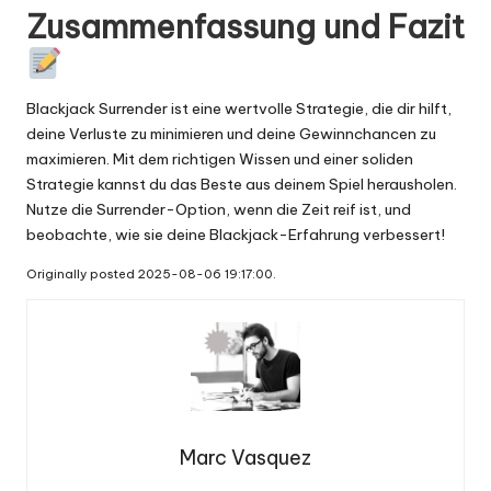
Zusammenfassung und Fazit
Blackjack Surrender ist eine wertvolle Strategie, die dir hilft,
deine Verluste zu minimieren und deine Gewinnchancen zu
maximieren. Mit dem richtigen Wissen und einer soliden
Strategie kannst du das Beste aus deinem Spiel herausholen.
Nutze die Surrender-Option, wenn die Zeit reif ist, und
beobachte, wie sie deine Blackjack-Erfahrung verbessert!
Originally posted 2025-08-06 19:17:00.
Marc Vasquez