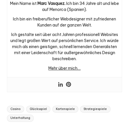
Mein Name ist
Marc Vasquez.
Ich bin 34 Jahre alt und lebe
auf Menorca (Spanien).
Ich bin ein freiberuflicher Webdesigner mit zufriedenen
Kunden auf der ganzen Welt.
Ich gestalte seit über acht Jahren professionell Websites
und legt großen Wert auf persönlichen Service. Ich würde
mich als einen geistigen, schnell lernenden Generalisten
mit einer Leidenschaft für außergewöhnliches Design
beschreiben.
Mehr über mich…
Tags:
Casino
Glücksspiel
Kartenspiele
Strategiespiele
Unterhaltung