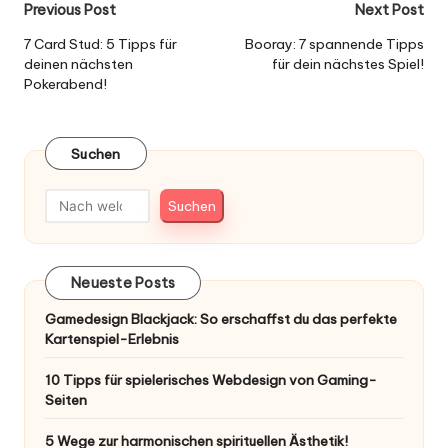
Post
Previous Post
Next Post
navigation
7 Card Stud: 5 Tipps für
Booray: 7 spannende Tipps
deinen nächsten
für dein nächstes Spiel!
Pokerabend!
Suchen
Suchen
Neueste Posts
Gamedesign Blackjack: So erschaffst du das perfekte
Kartenspiel-Erlebnis
10 Tipps für spielerisches Webdesign von Gaming-
Seiten
5 Wege zur harmonischen spirituellen Ästhetik!