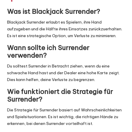
Was ist Blackjack Surrender?
Blackjack Surrender erlaubt es Spielern, ihre Hand
aufzugeben und die Hälfte ihres Einsatzes zurückzuerhalten.
Es ist eine strategische Option, um Verluste zu minimieren.
Wann sollte ich Surrender
verwenden?
Du solltest Surrender in Betracht ziehen, wenn du eine
schwache Hand hast und der Dealer eine hohe Karte zeigt.
Dies kann helfen, deine Verluste zu begrenzen.
Wie funktioniert die Strategie für
Surrender?
Die Strategie für Surrender basiert auf Wahrscheinlichkeiten
und Spielsituationen. Es ist wichtig, die richtigen Hände zu
erkennen, bei denen Surrender vorteilhaft ist.