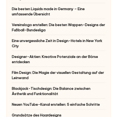
Die besten Liquids made in Germany – Eine
umfassende Übersicht
Vereinslogo erstellen: Die besten Wappen-Designs der
Fußball-Bundesliga
Eine unvergessliche Zeit in Design-Hotels in New York
City
Designer-Aktien: Kreative Potenziale an der Börse
entdecken
Film Design: Die Magie der visuellen Gestaltung auf der
Leinwand
Blackjack-Tischdesign: Die Balance zwischen
Ästhetik und Funktionalität
Neuen YouTube-Kanal erstellen: 5 einfache Schritte
Grundsätze des Haardesigns