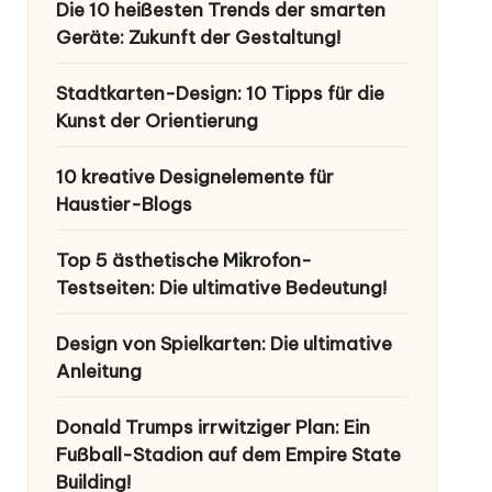
Die 10 heißesten Trends der smarten
Geräte: Zukunft der Gestaltung!
Stadtkarten-Design: 10 Tipps für die
Kunst der Orientierung
10 kreative Designelemente für
Haustier-Blogs
Top 5 ästhetische Mikrofon-
Testseiten: Die ultimative Bedeutung!
Design von Spielkarten: Die ultimative
Anleitung
Donald Trumps irrwitziger Plan: Ein
Fußball-Stadion auf dem Empire State
Building!