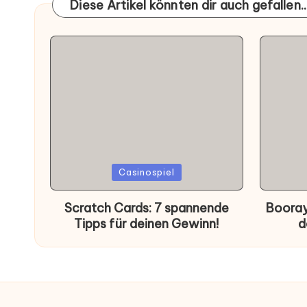
Diese Artikel könnten dir auch gefallen..
Posted
Poste
Casinospiel
in
in
Scratch Cards: 7 spannende
Booray
Tipps für deinen Gewinn!
d