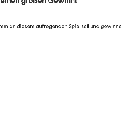
 deinen großen Gewinn!
imm an diesem aufregenden Spiel teil und gewinne