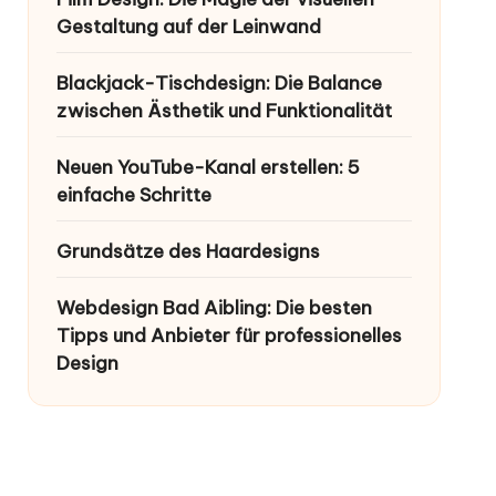
Gestaltung auf der Leinwand
Blackjack-Tischdesign: Die Balance
zwischen Ästhetik und Funktionalität
Neuen YouTube-Kanal erstellen: 5
einfache Schritte
Grundsätze des Haardesigns
Webdesign Bad Aibling: Die besten
Tipps und Anbieter für professionelles
Design