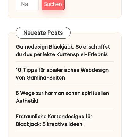
Suchen
Neueste Posts
Gamedesign Blackjack: So erschaffst
du das perfekte Kartenspiel-Erlebnis
10 Tipps für spielerisches Webdesign
von Gaming-Seiten
5 Wege zur harmonischen spirituellen
Ästhetik!
Erstaunliche Kartendesigns für
Blackjack: 5 kreative Ideen!