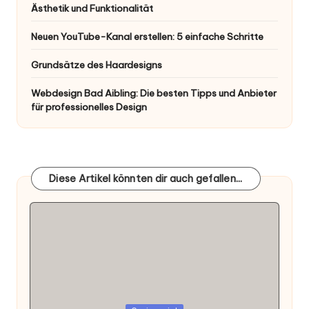
Ästhetik und Funktionalität
Neuen YouTube-Kanal erstellen: 5 einfache Schritte
Grundsätze des Haardesigns
Webdesign Bad Aibling: Die besten Tipps und Anbieter
für professionelles Design
Diese Artikel könnten dir auch gefallen...