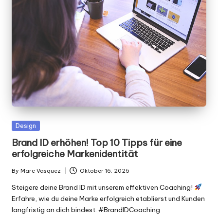
g
n
.
d
e
Posted
Design
in
Brand ID erhöhen! Top 10 Tipps für eine
erfolgreiche Markenidentität
By
Marc Vasquez
Oktober 16, 2025
Posted
by
Steigere deine Brand ID mit unserem effektiven Coaching!
Erfahre, wie du deine Marke erfolgreich etablierst und Kunden
langfristig an dich bindest. #BrandIDCoaching