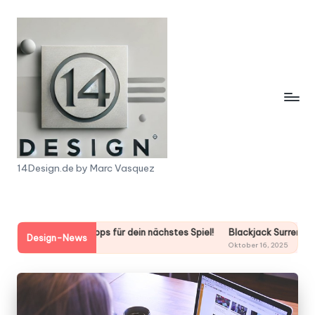
Skip
to
content
1
14Design.de by Marc Vasquez
4
D
: 7 spannende Tipps für dein nächstes Spiel!
Blackjack Surrender: 5 Ti
e
Design-News
 16, 2025
Oktober 16, 2025
s
i