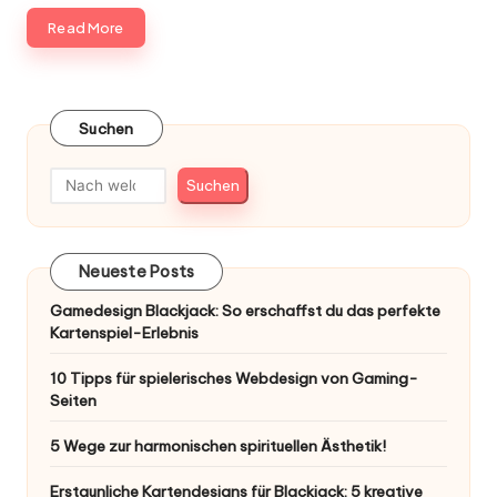
Read More
Suchen
Suchen
Neueste Posts
Gamedesign Blackjack: So erschaffst du das perfekte
Kartenspiel-Erlebnis
10 Tipps für spielerisches Webdesign von Gaming-
Seiten
5 Wege zur harmonischen spirituellen Ästhetik!
Erstaunliche Kartendesigns für Blackjack: 5 kreative