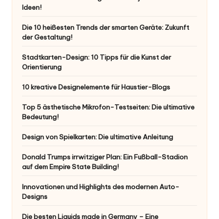
Ideen!
Die 10 heißesten Trends der smarten Geräte: Zukunft
der Gestaltung!
Stadtkarten-Design: 10 Tipps für die Kunst der
Orientierung
10 kreative Designelemente für Haustier-Blogs
Top 5 ästhetische Mikrofon-Testseiten: Die ultimative
Bedeutung!
Design von Spielkarten: Die ultimative Anleitung
Donald Trumps irrwitziger Plan: Ein Fußball-Stadion
auf dem Empire State Building!
Innovationen und Highlights des modernen Auto-
Designs
Die besten Liquids made in Germany – Eine