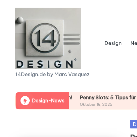
Skip
to
content
Design
N
1
14Design.de by Marc Vasquez
4
ps für deinen Gewinn!
D
Penny Slots: 5 Tipps für deinen 
Design-News
Oktober 16, 2025
e
Po
D
s
in