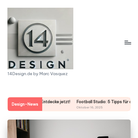
Skip
to
content
1
14Design.de by Marc Vasquez
4
D
n! Entdecke jetzt!
Football Studio: 5 Tipps für dein perfektes Spiel!
e
Design-News
Oktober 16, 2025
s
i