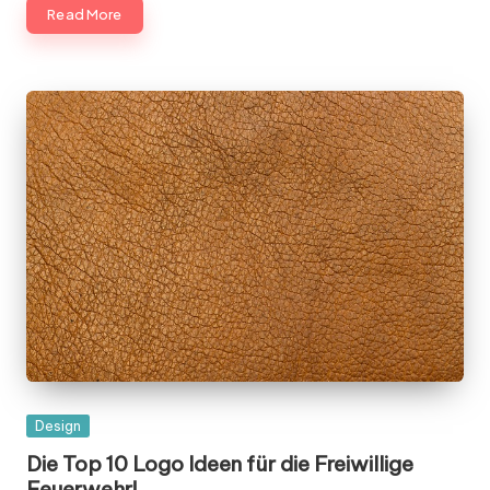
Read More
Posted
Design
in
Die Top 10 Logo Ideen für die Freiwillige
Feuerwehr!