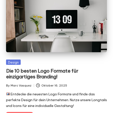
g
n
.
d
e
Posted
Design
in
Die 10 besten Logo Formate für
einzigartiges Branding!
By
Marc Vasquez
Oktober 16, 2025
Posted
by
Entdecke die neuesten Logo Formate und finde das
perfekte Design für dein Unternehmen. Nutze unsere Longtails
und Icons für eine individuelle Gestaltung!