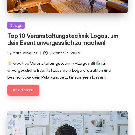
Posted
Design
in
Top 10 Veranstaltungstechnik Logos, um
dein Event unvergesslich zu machen!
By
Marc Vasquez
Oktober 16, 2025
Posted
by
Kreative Veranstaltungstechnik-Logos
für
unvergessliche Events! Lass dein Logo erstrahlen und
beeindrucke dein Publikum. Jetzt inspirieren lassen!
Read More