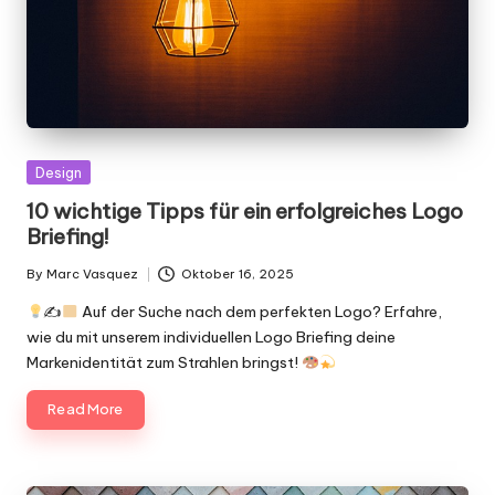
Posted
Design
in
10 wichtige Tipps für ein erfolgreiches Logo
Briefing!
By
Marc Vasquez
Oktober 16, 2025
Posted
by
✍
Auf der Suche nach dem perfekten Logo? Erfahre,
wie du mit unserem individuellen Logo Briefing deine
Markenidentität zum Strahlen bringst!
Read More