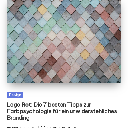
Posted
Design
in
Logo Rot: Die 7 besten Tipps zur
Farbpsychologie für ein unwiderstehliches
Branding
By
Marc Vasquez
Oktober 16, 2025