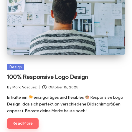
Posted
Design
in
100% Responsive Logo Design
By
Marc Vasquez
Oktober 16, 2025
Posted
by
Erhalte ein
einzigartiges und flexibles
Responsive Logo
Design, das sich perfekt an verschiedene Bildschirmgrößen
anpasst. Booste deine Marke heute noch!
Read More