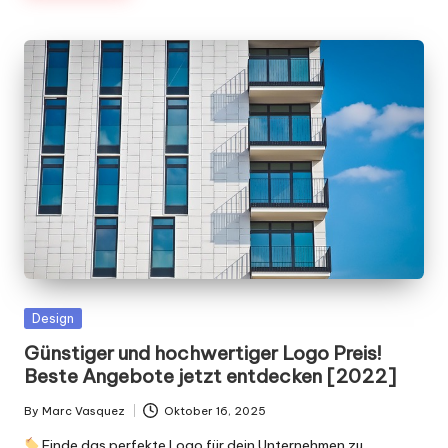
Posted
Design
in
Günstiger und hochwertiger Logo Preis!
Beste Angebote jetzt entdecken [2022]
By
Marc Vasquez
Oktober 16, 2025
Posted
by
Finde das perfekte Logo für dein Unternehmen zu