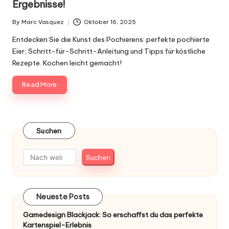
g
Ergebnisse!
n
By
Marc Vasquez
Oktober 16, 2025
Posted
.
by
Entdecken Sie die Kunst des Pochierens: perfekte pochierte
d
Eier, Schritt-für-Schritt-Anleitung und Tipps für köstliche
Rezepte. Kochen leicht gemacht!
e
Read More
Suchen
Suchen
Neueste Posts
Gamedesign Blackjack: So erschaffst du das perfekte
Kartenspiel-Erlebnis