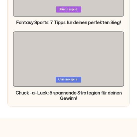
Posted
Glücksspiel
in
Fantasy Sports: 7 Tipps für deinen perfekten Sieg!
Posted
Casinospiel
in
Chuck-a-Luck: 5 spannende Strategien für deinen
Gewinn!