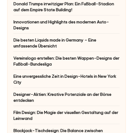
Donald Trumps irrwitziger Plan: Ein Fußball-Stadion
auf dem Empire State Building!
Innovationen und Highlights des modernen Auto-
Designs
Die besten Liquids made in Germany – Eine
umfassende Übersicht
Vereinslogo erstellen: Die besten Wappen-Designs der
Fußball-Bundesliga
Eine unvergessliche Zeit in Design-Hotels in New York
City
Designer-Aktien: Kreative Potenziale an der Börse
entdecken
Film Design: Die Magie der visuellen Gestaltung auf der
Leinwand
Blackjack-Tischdesign: Die Balance zwischen